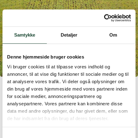
Samtykke
Detaljer
Om
Denne hjemmeside bruger cookies
Vi bruger cookies til at tilpasse vores indhold og
annoncer, til at vise dig funktioner til sociale medier og til
at analysere vores trafik. Vi deler også oplysninger om
In week 43 we work on the large putting green at the
din brug af vores hjemmeside med vores partnere inden
driving range where we aerate and reseed.
for sociale medier, annonceringspartnere og
Weather permitting, we plan to aerate and reseed a
analysepartnere. Vores partnere kan kombinere disse
number of foregreens on the course. You will be made
data med andre oplysninger, du har givet dem, eller som
aware of this work when you book an appointment at
de har indsamlet fra din brug af deres tjenester.
GolfBox.