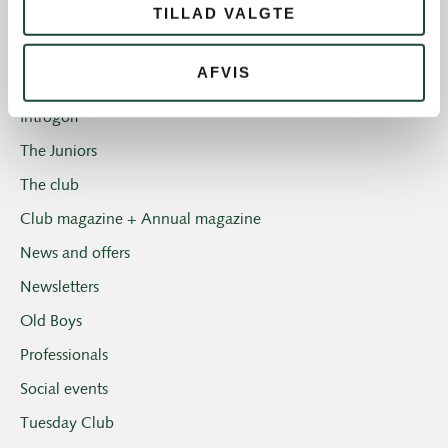
TILLAD VALGTE
The Elite
House and restaurant
AFVIS
Not categorized
Introgolf
The Juniors
The club
Club magazine + Annual magazine
News and offers
Newsletters
Old Boys
Professionals
Social events
Tuesday Club