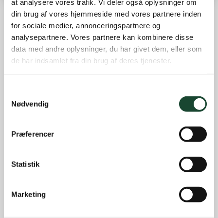
at analysere vores trafik. Vi deler også oplysninger om
din brug af vores hjemmeside med vores partnere inden
for sociale medier, annonceringspartnere og
Other news
analysepartnere. Vores partnere kan kombinere disse
data med andre oplysninger, du har givet dem, eller som
Course work
de har indsamlet fra din brug af deres tjenester.
Course status
The Elite
Samtykkevalg
House and restaurant
Nødvendig
Not categorized
Introgolf
Præferencer
The Juniors
Statistik
The club
Club magazine + Annual magazine
Marketing
News and offers
Newsletters