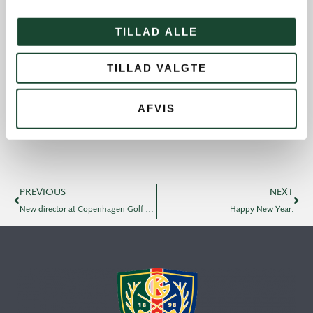
Old Boys
TILLAD ALLE
Professionals
Social events
TILLAD VALGTE
Tuesday Club
AFVIS
Tuesday Club results
Tournament and handicap
PREVIOUS
NEXT
New director at Copenhagen Golf Club
Happy New Year.