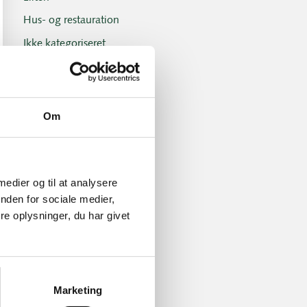
Hus- og restauration
Ikke kategoriseret
Introgolf
Juniorerne
Klubben
Om
Klubblad + Årsblad
Nyheder og tilbud
Nyhedsbreve
 medier og til at analysere
nden for sociale medier,
Old Boys
e oplysninger, du har givet
Professionals
Sociale arrangementer
Tirsdagsklubben
Marketing
Tirsdagsklubben resultater