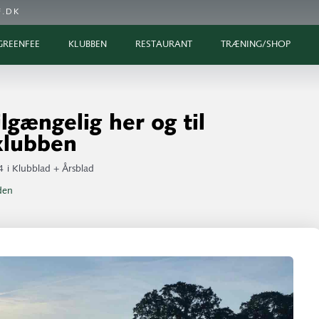
.DK
GREENFEE
KLUBBEN
RESTAURANT
TRÆNING/SHOP
lgængelig her og til
klubben
4
i
Klubblad + Årsblad
iden