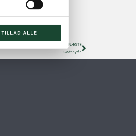
Turnering- og handicap
TILLAD ALLE
NÆSTE
Godt nytår.