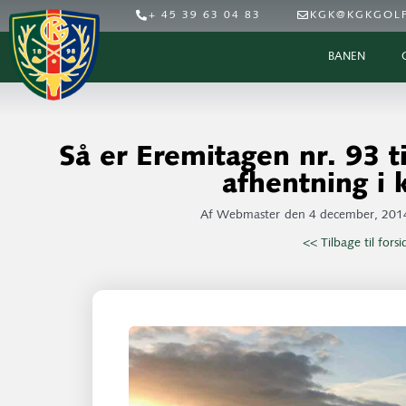
+ 45 39 63 04 83
KGK@KGKGOLF
BANEN
Så er Eremitagen nr. 93 ti
afhentning i 
Af
Webmaster
den
4 december, 201
<< Tilbage til fors