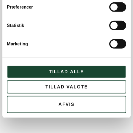
Præferencer
Statistik
Marketing
TILLAD ALLE
TILLAD VALGTE
AFVIS
« Forrige
1
2
3
…
9
Næste »