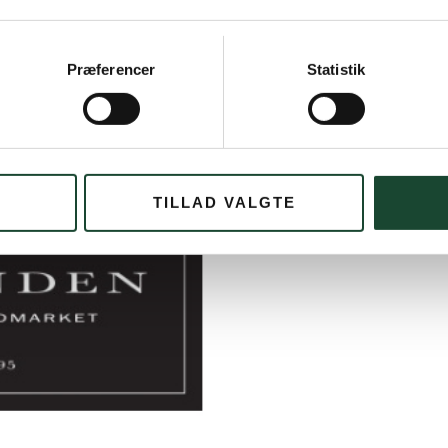
Præferencer
Statistik
o Rotunden Hellerup, en kæmpe STOR TAK for
 præmier.
TILLAD VALGTE