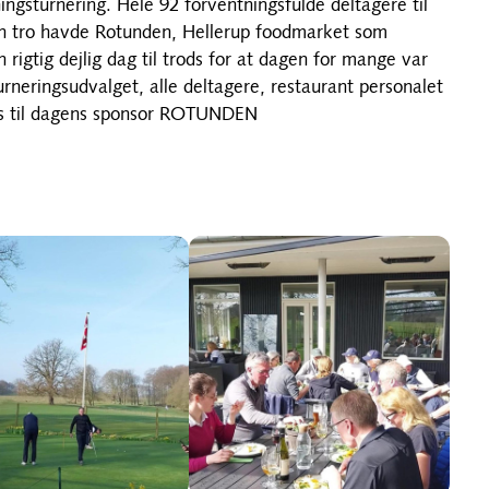
ingsturnering. Hele 92 forventningsfulde deltagere til
nen tro havde Rotunden, Hellerup foodmarket som
en rigtig dejlig dag til trods for at dagen for mange var
turneringsudvalget, alle deltagere, restaurant personalet
vis til dagens sponsor ROTUNDEN