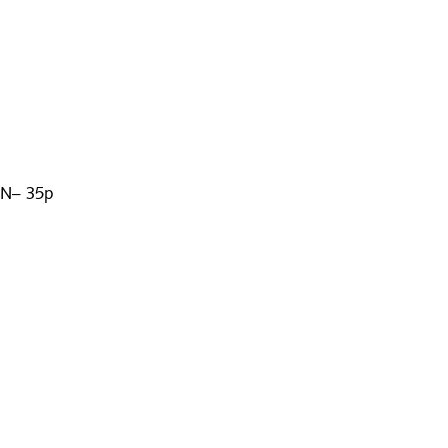
N– 35p