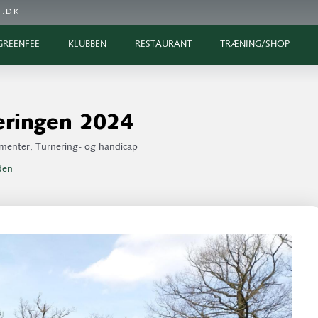
.DK
GREENFEE
KLUBBEN
RESTAURANT
TRÆNING/SHOP
eringen 2024
ementer
,
Turnering- og handicap
iden