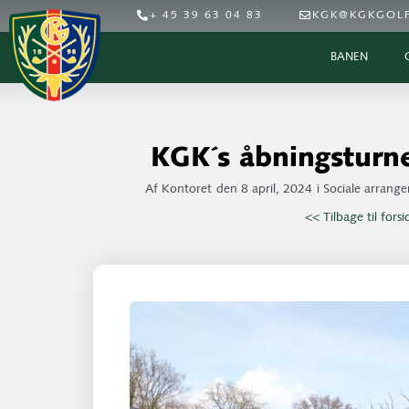
+ 45 39 63 04 83
KGK@KGKGOLF
BANEN
KGK´s åbningsturn
Af
Kontoret
den
8 april, 2024
i
Sociale arrang
<< Tilbage til fors