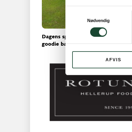
Samtykkevalg
Nødvendig
Dagens sponsor var traditionen tr
goodie bags og de mange og flotte
AFVIS