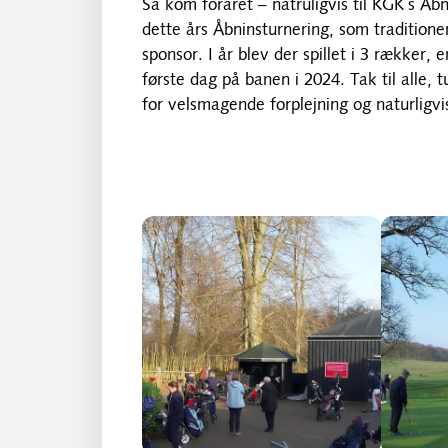
Så kom foråret – natruligvis til KGK´s Åbn
dette års Åbninsturnering, som traditio
sponsor. I år blev der spillet i 3 rækker, 
første dag på banen i 2024. Tak til alle, 
for velsmagende forplejning og naturlig