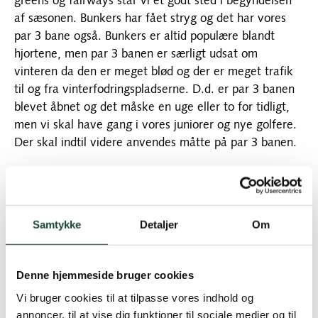
greens og fairways står vi et godt sted i begyndelsen
af sæsonen. Bunkers har fået stryg og det har vores
par 3 bane også. Bunkers er altid populære blandt
hjortene, men par 3 banen er særligt udsat om
vinteren da den er meget blød og der er meget trafik
til og fra vinterfodringspladserne. D.d. er par 3 banen
blevet åbnet og det måske en uge eller to for tidligt,
men vi skal have gang i vores juniorer og nye golfere.
Der skal indtil videre anvendes måtte på par 3 banen.
Vi har denne vinter spillet på en ”vinterbane”
kendetegnet ved to ratede baner. Formålet har været
at skåne de teesteder, der bliver meget slidt i løbet af
Samtykke
Detaljer
Om
sæsonen og har været at korte bane lidt af når nu
bolden ikke flyver eller triller så langt. Jeg har ikke
modtaget nogle klager over vinterbanen og parret med
Denne hjemmeside bruger cookies
jeres flittige og lydige brug af måtterne er der kun ros
til jer medlemmer fra greenkeeperne.
Vi bruger cookies til at tilpasse vores indhold og
annoncer, til at vise dig funktioner til sociale medier og til