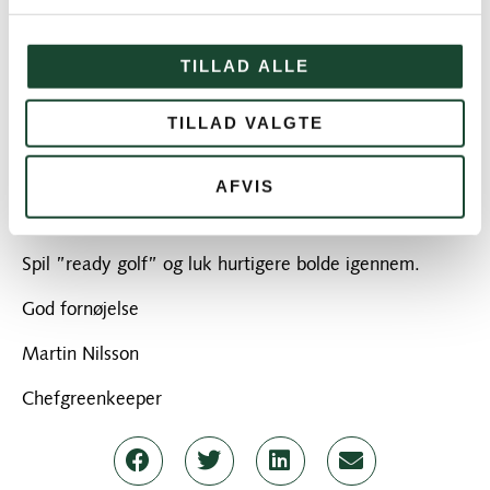
designet til at passe greens, så med store forgreens er
det stærkt begrænset hvordan vi kan beskytte
græsset. Flere sprinklere skal derfor understøtte vores
TILLAD ALLE
pleje for at løfte kvaliteten og præsentationen.
TILLAD VALGTE
Som altid:
Ret nedslagsmærker op, gerne to eller tre
AFVIS
Anvend divotmix på fairways
Spil ”ready golf” og luk hurtigere bolde igennem.
God fornøjelse
Martin Nilsson
Chefgreenkeeper