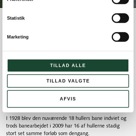
Statistik
Københavns Golf Klub
Marketing
KGK er ikke alene Danmarks, men også
Skandinaviens første golfklub stiftet i 1898. De
første par år spillede man på Lammefælleden,
der lå tæt på Vibenshus runddel i København.
TILLAD ALLE
Spillerne gravede selv hullerne om morgenen og
TILLAD VALGTE
dækkede dem til igen om aftenen. Men hurtigt fik
klubben mulighed for at leje et område sydvest for
Eremitageslottet, hvor der i 1899 blev anlagt 9 huller,
AFVIS
vis a vis den daværende galopbane.
I 1928 blev den nuværende 18 hullers bane indviet og
trods banearbejdet i 2009 har 16 af hullerne stadig
stort set samme forløb som dengang.