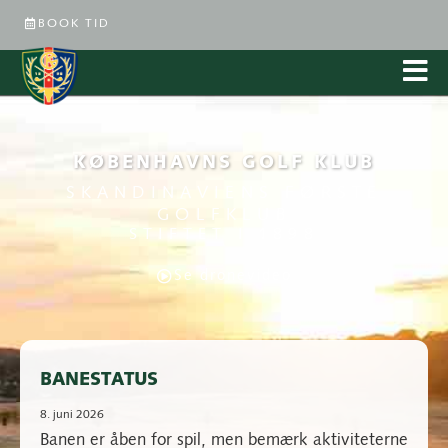
BOOK TID
KØBENHAVNS GOLF KLUB
SKANDINAVIENS FØRSTE
GOLFKLUB
STIFTET I 1898
Se dronevideo
BANESTATUS
8. juni 2026
Banen er åben for spil, men bemærk aktiviteterne