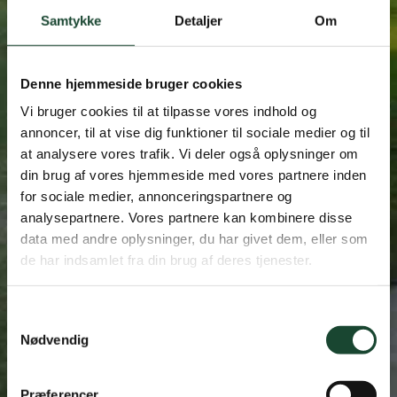
Samtykke
Detaljer
Om
Bliv medlem af Skandinaviens første golfklub.
På den nordlige Eremitageslette i Dyrehaven,
spiller vi til sommergreens året rundt blandt
Denne hjemmeside bruger cookies
flokke af dådyr og kronhjorte.
Vi bruger cookies til at tilpasse vores indhold og
annoncer, til at vise dig funktioner til sociale medier og til
Læs mere
at analysere vores trafik. Vi deler også oplysninger om
din brug af vores hjemmeside med vores partnere inden
for sociale medier, annonceringspartnere og
analysepartnere. Vores partnere kan kombinere disse
data med andre oplysninger, du har givet dem, eller som
de har indsamlet fra din brug af deres tjenester.
Samtykkevalg
Nødvendig
Præferencer