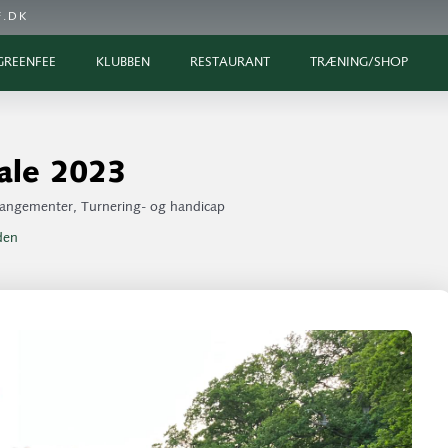
.DK
GREENFEE
KLUBBEN
RESTAURANT
TRÆNING/SHOP
ale 2023
rrangementer
,
Turnering- og handicap
iden