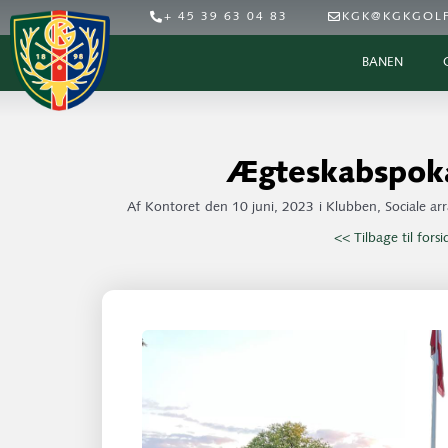
+ 45 39 63 04 83
KGK@KGKGOLF
BANEN
Ægteskabspok
Af
Kontoret
den
10 juni, 2023
i
Klubben
,
Sociale a
<< Tilbage til fors