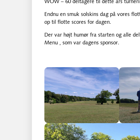
WOW – 60 deltagere til dette års turne
Endnu en smuk solskins dag på vores flott
op til flotte scores for dagen.
Der var højt humør fra starten og alle d
Menu , som var dagens sponsor.