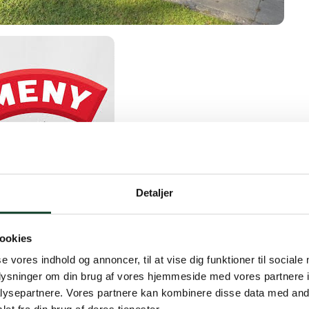
Detaljer
Meny Jægersborg Allé 44,
ookies
rlottenlund
se vores indhold og annoncer, til at vise dig funktioner til sociale
oplysninger om din brug af vores hjemmeside med vores partnere i
ysepartnere. Vores partnere kan kombinere disse data med andr