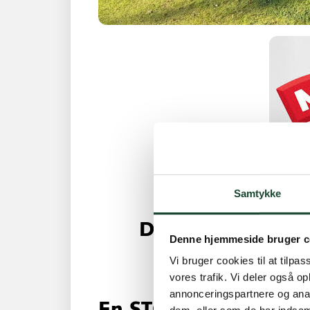
Samtykke
Dagens sponsor, 
Denne hjemmeside bruger c
Cha
Vi bruger cookies til at tilpas
vores trafik. Vi deler også 
annonceringspartnere og anal