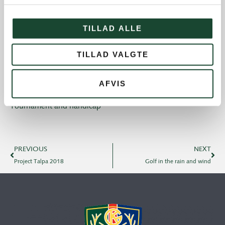
Newsletters
Old Boys
TILLAD ALLE
Professionals
TILLAD VALGTE
Social events
Tuesday Club
AFVIS
Tuesday Club results
Tournament and handicap
PREVIOUS
NEXT
Project Talpa 2018
Golf in the rain and wind