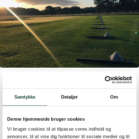
Our Christmas lunch menu for 2018 is kept simple and
delicious and can be seen here:
Christmas lunch 2018
Samtykke
Detaljer
Om
We look forward to seeing you in our cozy premises.
See you again!
Denne hjemmeside bruger cookies
Vi bruger cookies til at tilpasse vores indhold og
annoncer, til at vise dig funktioner til sociale medier og til