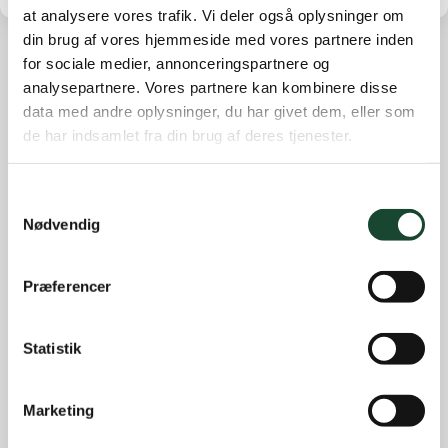
at analysere vores trafik. Vi deler også oplysninger om
din brug af vores hjemmeside med vores partnere inden
for sociale medier, annonceringspartnere og
analysepartnere. Vores partnere kan kombinere disse
Other news
data med andre oplysninger, du har givet dem, eller som
Course work
de har indsamlet fra din brug af deres tjenester.
Course status
The Elite
Samtykkevalg
Nødvendig
House and restaurant
Not categorized
Præferencer
Introgolf
The Juniors
Statistik
The club
Club magazine + Annual magazine
Marketing
News and offers