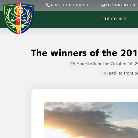
+ 45 39 63 04 83
KGK@KGKGOLF
THE COURSE
The winners of the 201
Of
Annette Suhr
the
October 16, 
<< Back to front p