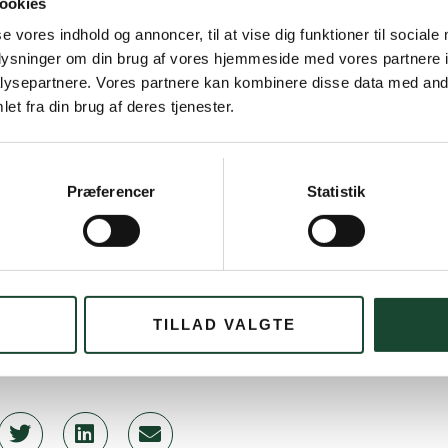
ookies
se vores indhold og annoncer, til at vise dig funktioner til sociale
First row from left: Inge Udsen, A-row, Anne
oplysninger om din brug af vores hjemmeside med vores partnere i
ysepartnere. Vores partnere kan kombinere disse data med andr
et fra din brug af deres tjenester.
Præferencer
Statistik
 Back from left: Vivian Hallstein, best Gross, Ingelise
in B-row, Nina Busekist no. 2 in C-row, Birgit Peitersen,
itte Willumsen, winner of the 9-row walking trophy
TILLAD VALGTE