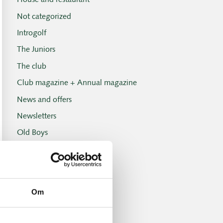
House and restaurant
Not categorized
Introgolf
The Juniors
The club
Club magazine + Annual magazine
News and offers
Newsletters
Old Boys
Professionals
Social events
Tuesday Club
Om
Tuesday Club results
Tournament and handicap