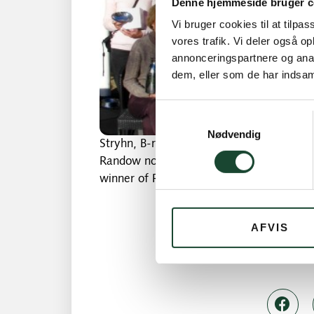
Denne hjemmeside bruger c
Vi bruger cookies til at tilpas
vores trafik. Vi deler også 
annonceringspartnere og anal
dem, eller som de har indsaml
Samtykkevalg
Nødvendig
Stryhn, B-row and Austa Rasmussen C-row.
Randow no. 2 in B-row, Alice Molin no. 3 
winner of Round Robin and far right Birg
AFVIS