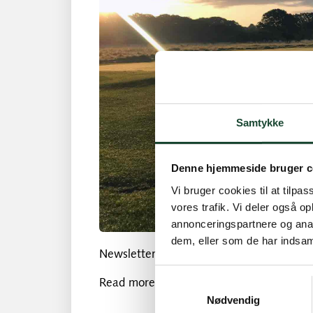
Samtykke
Denne hjemmeside bruger c
Vi bruger cookies til at tilpas
vores trafik. Vi deler også 
annonceringspartnere og anal
dem, eller som de har indsaml
Newsletter – Notice, report and annual a
Read more here:
Call
Samtykkevalg
Nødvendig