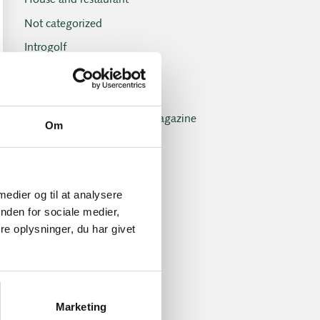
House and restaurant
Not categorized
Introgolf
The Juniors
The club
Club magazine + Annual magazine
Om
News and offers
Newsletters
Old Boys
 medier og til at analysere
nden for sociale medier,
Professionals
e oplysninger, du har givet
Social events
Tuesday Club
Tuesday Club results
Marketing
Tournament and handicap