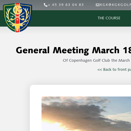
+ 45 39 63 04 83
KGK@KGKGOLF
THE COURSE
General Meeting March 18
Of
Copenhagen Golf Club
the
March 
<< Back to front p