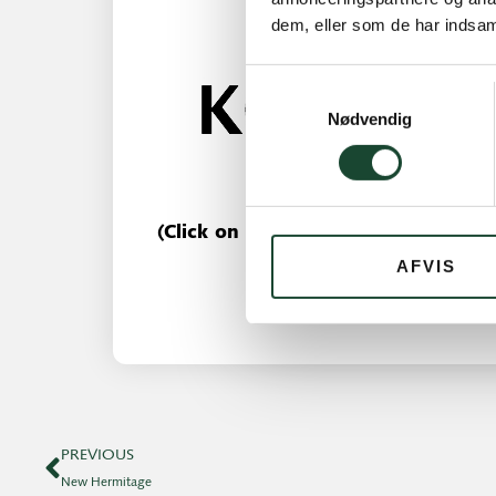
dem, eller som de har indsaml
Samtykkevalg
Nødvendig
(Click on the image to open “KGK 
AFVIS
PREVIOUS
New Hermitage