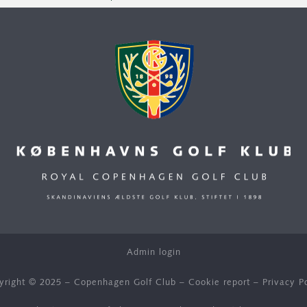
Admin login
yright © 2025 – Copenhagen Golf Club –
Cookie report
–
Privacy P