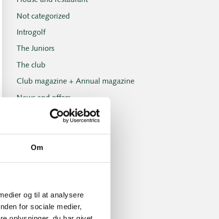
House and restaurant
Not categorized
Introgolf
The Juniors
The club
Club magazine + Annual magazine
News and offers
Newsletters
Old Boys
Professionals
Om
Social events
Tuesday Club
 medier og til at analysere
Tuesday Club results
nden for sociale medier,
Tournament and handicap
e oplysninger, du har givet