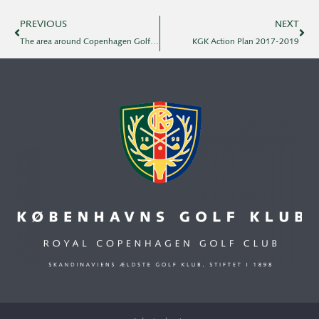
PREVIOUS
NEXT
The area around Copenhagen Golf Club included on the UNESCO World Heritage List
KGK Action Plan 2017-2019