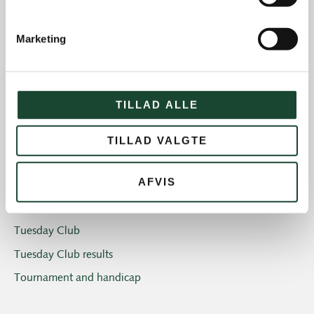
Introgolf
Marketing
The Juniors
The club
Club magazine + Annual magazine
TILLAD ALLE
News and offers
Newsletters
TILLAD VALGTE
Old Boys
AFVIS
Professionals
Social events
Tuesday Club
Tuesday Club results
Tournament and handicap