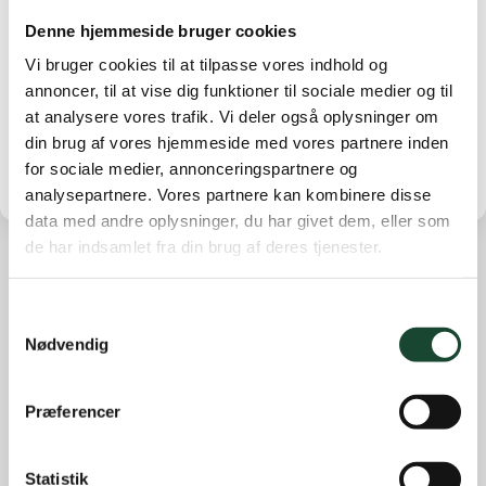
Denne hjemmeside bruger cookies
(Click on the image to open “KGK Newsletter
2/2017”)
Vi bruger cookies til at tilpasse vores indhold og
annoncer, til at vise dig funktioner til sociale medier og til
Supplement:
Go to Golf 2.0
at analysere vores trafik. Vi deler også oplysninger om
din brug af vores hjemmeside med vores partnere inden
for sociale medier, annonceringspartnere og
analysepartnere. Vores partnere kan kombinere disse
data med andre oplysninger, du har givet dem, eller som
de har indsamlet fra din brug af deres tjenester.
Other news
Samtykkevalg
Course work
Nødvendig
Course status
The Elite
Præferencer
House and restaurant
Statistik
Not categorized