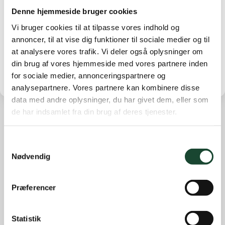
Denne hjemmeside bruger cookies
Vi bruger cookies til at tilpasse vores indhold og
(Click on the image to open “KGK Newsletter
annoncer, til at vise dig funktioner til sociale medier og til
June 23, 2016”)
at analysere vores trafik. Vi deler også oplysninger om
din brug af vores hjemmeside med vores partnere inden
for sociale medier, annonceringspartnere og
analysepartnere. Vores partnere kan kombinere disse
data med andre oplysninger, du har givet dem, eller som
de har indsamlet fra din brug af deres tjenester.
Other news
Samtykkevalg
Course work
Nødvendig
Course status
The Elite
Præferencer
House and restaurant
Not categorized
Statistik