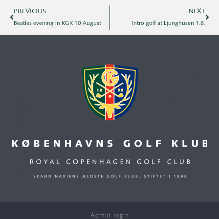
PREVIOUS
NEXT
Beatles evening in KGK 10 August
Intro golf at Ljunghusen 1.8.
Admin login