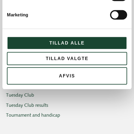
Introgolf
Marketing
The Juniors
The club
Club magazine + Annual magazine
TILLAD ALLE
News and offers
Newsletters
TILLAD VALGTE
Old Boys
Professionals
AFVIS
Social events
Tuesday Club
Tuesday Club results
Tournament and handicap