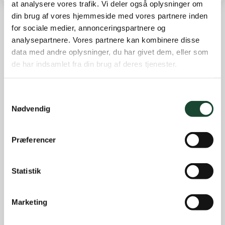
at analysere vores trafik. Vi deler også oplysninger om
din brug af vores hjemmeside med vores partnere inden
for sociale medier, annonceringspartnere og
Other news
analysepartnere. Vores partnere kan kombinere disse
data med andre oplysninger, du har givet dem, eller som
Course work
de har indsamlet fra din brug af deres tjenester.
Course status
The Elite
Samtykkevalg
House and restaurant
Nødvendig
Not categorized
Introgolf
Præferencer
The Juniors
Statistik
The club
Club magazine + Annual magazine
Marketing
News and offers
Newsletters