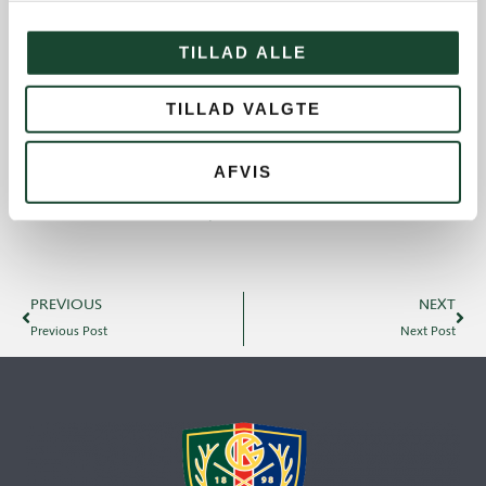
Old Boys
TILLAD ALLE
Professionals
Social events
TILLAD VALGTE
Tuesday Club
AFVIS
Tuesday Club results
Tournament and handicap
PREVIOUS
NEXT
Previous Post
Next Post