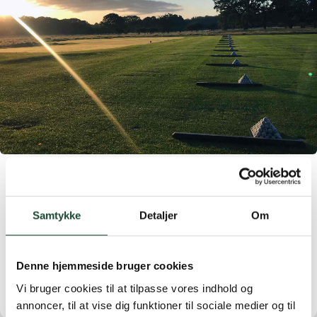
Newsletter – Professional quality clothing with either
the club's logo or logo+MEMBER embroidered
Samtykke
Detaljer
Om
Read more here:
https://mailchi.mp/kgkgolf/nyt-fra-
kgk
Denne hjemmeside bruger cookies
Vi bruger cookies til at tilpasse vores indhold og
annoncer, til at vise dig funktioner til sociale medier og til