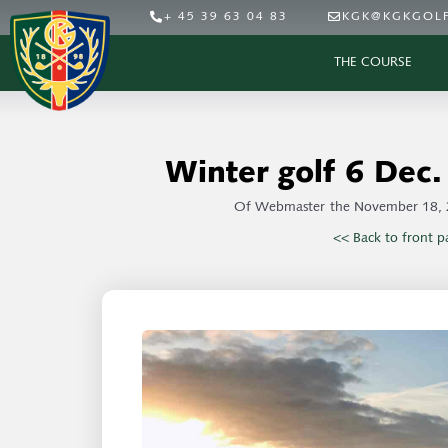
+ 45 39 63 04 83
KGK@KGKGOLF
THE COURSE
Winter golf 6 De
Of
Webmaster
the
November 18,
<< Back to front p