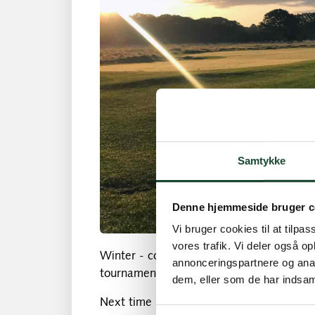
Samtykke
Denne hjemmeside bruger c
Vi bruger cookies til at tilpas
vores trafik. Vi deler også 
Winter - coziness - Golf 6 December is u
annonceringspartnere og anal
tournament.
dem, eller som de har indsaml
Next time is January 10, 2016