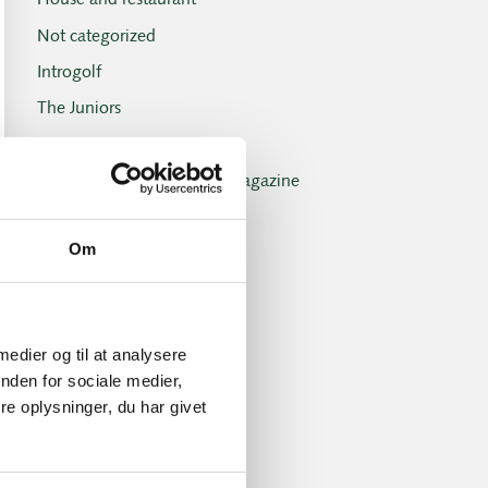
House and restaurant
Not categorized
Introgolf
The Juniors
The club
Club magazine + Annual magazine
News and offers
Om
Newsletters
Old Boys
Professionals
 medier og til at analysere
Social events
nden for sociale medier,
Tuesday Club
e oplysninger, du har givet
Tuesday Club results
Tournament and handicap