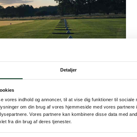
Detaljer
ookies
se vores indhold og annoncer, til at vise dig funktioner til sociale
oplysninger om din brug af vores hjemmeside med vores partnere i
nfortunately cancelled due to the Birthday Banko
ysepartnere. Vores partnere kan kombinere disse data med andr
et fra din brug af deres tjenester.