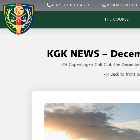
+ 45 39 63 04 83
KGK@KGKGOLF
THE COURSE
KGK NEWS – Decem
Of
Copenhagen Golf Club
the
December
<< Back to front p