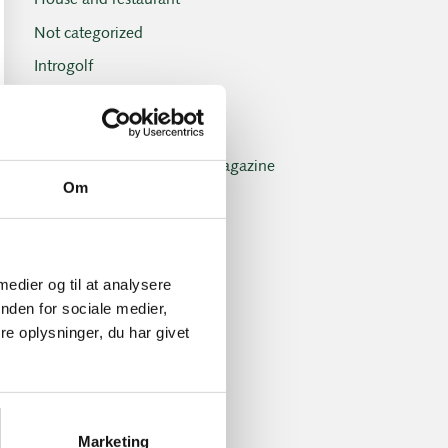
House and restaurant
Not categorized
Introgolf
The Juniors
The club
Club magazine + Annual magazine
Om
News and offers
Newsletters
Old Boys
 medier og til at analysere
Professionals
nden for sociale medier,
e oplysninger, du har givet
Social events
Tuesday Club
Tuesday Club results
Tournament and handicap
Marketing