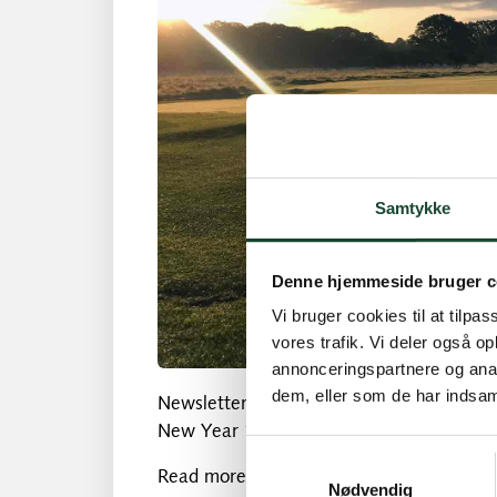
Samtykke
Denne hjemmeside bruger c
Vi bruger cookies til at tilpas
vores trafik. Vi deler også 
annonceringspartnere og anal
dem, eller som de har indsaml
Newsletter – * Mikkel Olsen continues *
New Year *
Samtykkevalg
Read more here:
https://mailchi.mp/kg
Nødvendig