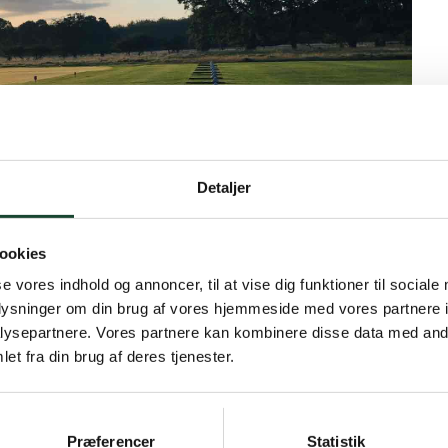
Detaljer
ookies
se vores indhold og annoncer, til at vise dig funktioner til sociale
oplysninger om din brug af vores hjemmeside med vores partnere i
ysepartnere. Vores partnere kan kombinere disse data med andr
et fra din brug af deres tjenester.
 ½ price in the Lounge * Opening hours Christmas and
kgolf/kgk-nyt-13-december-2025
Præferencer
Statistik