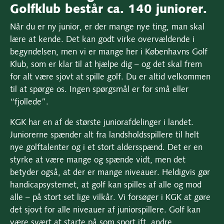
Golfklub består ca. 140 juniorer.
Når du er ny junior, er der mange nye ting, man skal
lære at kende. Det kan godt virke overvældende i
begyndelsen, men vi er mange her i Københavns Golf
Klub, som er klar til at hjælpe dig – og det skal frem
for alt være sjovt at spille golf. Du er altid velkommen
til at spørge os. Ingen spørgsmål er for små eller
“fjollede”.
KGK har en af de største juniorafdelinger i landet.
Juniorerne spænder alt fra landsholdsspillere til helt
nye golftalenter og i et stort aldersspænd. Det er en
styrke at være mange og spænde vidt, men det
betyder også, at der er mange niveauer. Heldigvis gør
handicapsystemet, at golf kan spilles af alle og mod
alle – på stort set lige vilkår. Vi forsøger i KGK at gøre
det sjovt for alle niveauer af juniorspillere. Golf kan
være svært at starte på som sport ift. andre