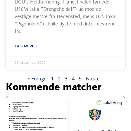
DGU’s Holdturnering. I landsfinalen tørnede
U16M (aka ”Drengeholdet”) ud mod de
vestlige mestre fra Hedensted, mens U25 (aka
”Pigeholdet”) skulle dyste mod ditto-mestrene
fra
LÆS MERE »
29. september 2025
« Forrige
1
2
3
4
5
Næste »
Kommende matcher