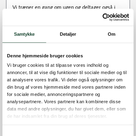
Vi træner en gang om ugen og deltager også i
torsdagsgolfen. For at udvikle dig kræves det, at
du også træner selv mellem lektionerne.
Samtykke
Detaljer
Om
Hvilke muligheder for træning
findes der i KGK?
Denne hjemmeside bruger cookies
I Københavns Golf Klub er der rig mulighed for at få
Vi bruger cookies til at tilpasse vores indhold og
træning. Alle juniorer får tilbudt en ugentlig gratis
annoncer, til at vise dig funktioner til sociale medier og til
træning via deres medlemsskab. Varighed og indhold
at analysere vores trafik. Vi deler også oplysninger om
afhænger af alderen og hvor lang tid junioren har
din brug af vores hjemmeside med vores partnere inden
spillet golf. Holdplaner ses længere nede.
for sociale medier, annonceringspartnere og
analysepartnere. Vores partnere kan kombinere disse
Er man helt bidt af golf og ikke kan få træning eller
data med andre oplysninger, du har givet dem, eller som
udfordringer nok, er der mulighed for at arbejde
de har indsamlet fra din brug af deres tjenester.
koncentreret med sit golfspil og tilvælge ekstra
juniortræning. Vi opmuntrer også til deltagelse i DGU’s
holdturneringer, eksterne individuelle turneringer i