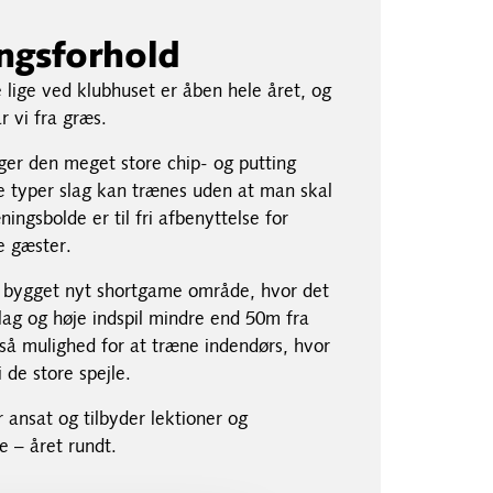
ngsforhold
 lige ved klubhuset er åben hele året, og
år vi fra græs.
ger den meget store chip- og putting
le typer slag kan trænes uden at man skal
ingsbolde er til fri afbenyttelse for
 gæster.
r bygget nyt shortgame område, hvor det
slag og høje indspil mindre end 50m fra
gså mulighed for at træne indendørs, hvor
 de store spejle.
 ansat og tilbyder lektioner og
e – året rundt.