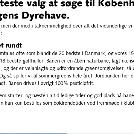
teste valg at søge til Køben
gens Dyrehave.
, men derimod i taknemmelighed over alt det vidunderlige vi e
:
et rundt
mtales ofte som blandt de 20 bedste i Danmark, og vores 15.
 18 bedste golfhuller. Banen er en åben naturbane, lagt næns
, og der er velanlagte og udfordrende greensomgivelser, så d
Og så spiller vi til sommergreens hele året. Jordbunden her 
ndt. Banen drives i øvrigt 100% pesticidfrit.
em starter, og næsten altid ledige tider og god plads på ban
sten kan kun bestilles som boldrendetider ved fremmøde i klub