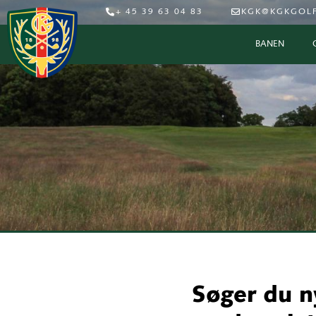
+ 45 39 63 04 83
KGK@KGKGOLF
BANEN
Søger du ny