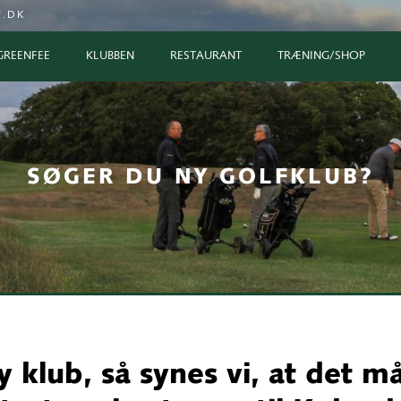
.DK
GREENFEE
KLUBBEN
RESTAURANT
TRÆNING/SHOP
SØGER DU NY GOLFKLUB?
 klub, så synes vi, at det m