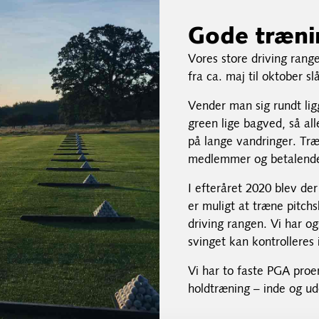
Gode træni
Vores store driving range
fra ca. maj til oktober sl
Vender man sig rundt lig
green lige bagved, så al
på lange vandringer. Træn
medlemmer og betalende
I efteråret 2020 blev de
er muligt at træne pitch
driving rangen. Vi har o
svinget kan kontrolleres i
Vi har to faste PGA proer
holdtræning – inde og ud