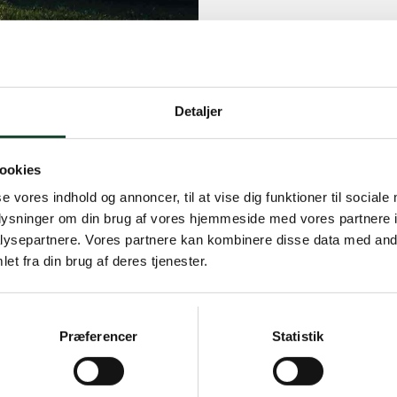
venner
n, hvor du kan lære
Detaljer
lige turneringer som
n for alle (A-, B-og C-
sdag eftermiddag og
ookies
ort antal
se vores indhold og annoncer, til at vise dig funktioner til sociale
turneringskomiteen
oplysninger om din brug af vores hjemmeside med vores partnere i
dlemmer møder både
ysepartnere. Vores partnere kan kombinere disse data med andr
et fra din brug af deres tjenester.
il vores mange klubhold
r vi er bredt
Præferencer
Statistik
måneden hele året rundt,
en ekstra dimension på.