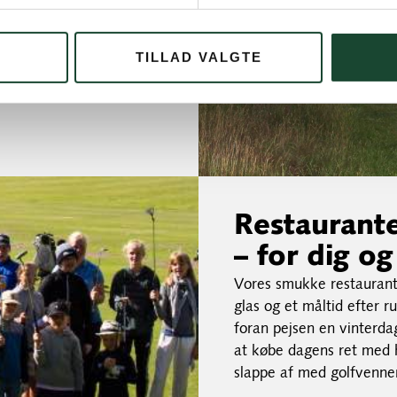
or mange gode dage i
TILLAD VALGTE
golfen er det vigtigste.
ed klubhusets terrasse,
Restaurante
– for dig o
Vores smukke restaurant 
glas og et måltid efter 
foran pejsen en vinterda
at købe dagens ret med hj
slappe af med golfvenne