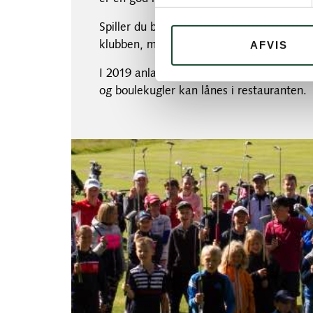
Spiller du bridge er der også mulighed f
AFVIS
klubben, men udelukkende om vinteren da 
I 2019 anlagde vi en flot petanquebane v
og boulekugler kan lånes i restauranten.