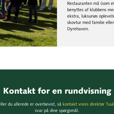
Restauranten må (som et
benyttes af klubbens me
ekstra, luksuriøs opleve
skovtur med familie eller
Dyrehaven.
Kontakt for en rundvisning
ler du allerede er overbevist, så
kontakt vores direktør Tuul
svar på dine spørgsmål.