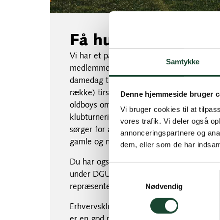
Få hurtigt nye golf
Vi har et passende antal klubber i klubbe
Samtykke
medlemmer at kende. Der er faste, ugent
damedag tirsdag formiddag, ugeturneringe
række) tirsdag eftermiddag, juniorer tor
Denne hjemmeside bruger c
oldboys om fredagen, osv. Og der er et st
Vi bruger cookies til at tilpas
klubturneringer sæsonen igennem, hvor 
vores trafik. Vi deler også 
sørger for at sætte holdene, så nye me
annonceringspartnere og anal
gamle og nye.
dem, eller som de har indsaml
Du har også mulighed for at tilbyde dig t
under DGUs regions- og divisionsgolf, hvo
Samtykkevalg
Nødvendig
repræsenteret.
Erhvervsklubben spiller ca. en gang om 
er en god mulighed for at netværke med 