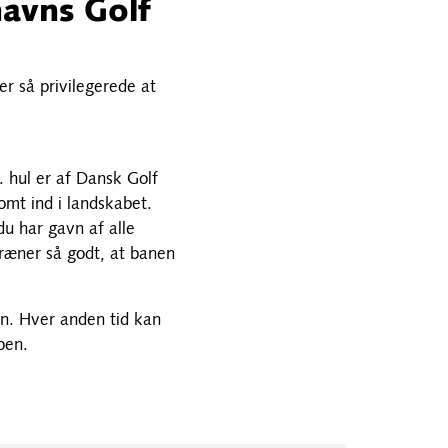
havns Golf
r så privilegerede at
 hul er af Dansk Golf
omt ind i landskabet.
u har gavn af alle
dræner så godt, at banen
en. Hver anden tid kan
ben.