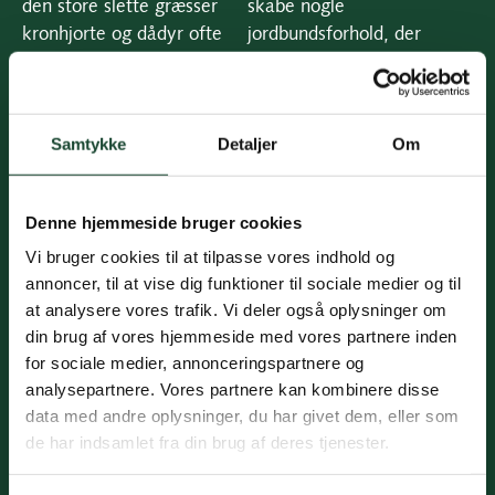
den store slette græsser
skabe nogle
kronhjorte og dådyr ofte
jordbundsforhold, der
kun få meter fra
sikrer, at vi kan
teestederne.
understøtte væksten af de
langtidsholdbare græsarter
Banen bærer sit tydelige
Samtykke
Detaljer
Om
(rødsvingel og almindelig
præg af, at være designet i
hvene), som skal udgøre
golfarkitekturens guldalder
mest muligt af
og er et meget fint
Denne hjemmeside bruger cookies
spilarealerne.
eksempel på en åben
Vi bruger cookies til at tilpasse vores indhold og
parkbane. Den fremstår
Hvis du vil spille golf på en
annoncer, til at vise dig funktioner til sociale medier og til
som en traditionel golfbane
af de smukkest beliggende
at analysere vores trafik. Vi deler også oplysninger om
med hurtige og faste
golfbaner på Sjælland, så
din brug af vores hjemmeside med vores partnere inden
greens, meget naturligt
er Københavns Golf Klub i
for sociale medier, annonceringspartnere og
udseende fairways og
Dyrehaven det helt rigtige
analysepartnere. Vores partnere kan kombinere disse
bunkers samt kun relativt
sted at tage hen.
data med andre oplysninger, du har givet dem, eller som
få træer i spil; dog står
de har indsamlet fra din brug af deres tjenester.
mellem tee og green på 18.
hul to store kastanjer, som