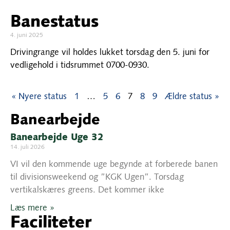
Banestatus
4. juni 2025
Drivingrange vil holdes lukket torsdag den 5. juni for
vedligehold i tidsrummet 0700-0930.
« Nyere status
1
…
5
6
7
8
9
Ældre status »
Banearbejde
Banearbejde Uge 32
14. juli 2026
VI vil den kommende uge begynde at forberede banen
til divisionsweekend og ”KGK Ugen”. Torsdag
vertikalskæres greens. Det kommer ikke
Læs mere »
Faciliteter