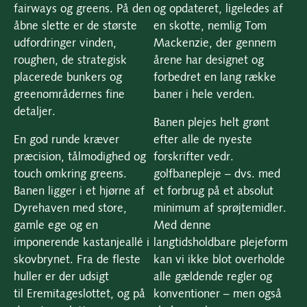
fairways og greens. På den
og opdateret, ligeledes af
åbne slette er de største
en skotte, nemlig Tom
udfordringer vinden,
Mackenzie, der gennem
roughen, de strategisk
årene har designet og
placerede bunkers og
forbedret en lang række
greenområdernes fine
baner i hele verden.
detaljer.
Banen plejes helt grønt
En god runde kræver
efter alle de nyeste
præcision, tålmodighed og
forskrifter vedr.
touch omkring greens.
golfbanepleje – dvs. med
Banen ligger i et hjørne af
et forbrug på et absolut
Dyrehaven med store,
minimum af sprøjtemidler.
gamle ege og en
Med denne
imponerende kastanjeallé i
langtidsholdbare plejeform
skovbrynet. Fra de fleste
kan vi ikke blot overholde
huller er der udsigt
alle gældende regler og
til Eremitageslottet, og på
konventioner – men også