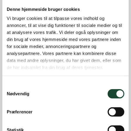
Ikke kategoriseret
Denne hjemmeside bruger cookies
Introgolf
Vi bruger cookies til at tilpasse vores indhold og
Juniorerne
annoncer, til at vise dig funktioner til sociale medier og til
at analysere vores trafik. Vi deler også oplysninger om
Klubben
din brug af vores hjemmeside med vores partnere inden
Klubblad + Årsblad
for sociale medier, annonceringspartnere og
analysepartnere. Vores partnere kan kombinere disse
Nyheder og tilbud
data med andre oplysninger, du har givet dem, eller som
Nyhedsbreve
de har indsamlet fra din brug af deres tjenester.
Old Boys
Professionals
Samtykkevalg
Nødvendig
Sociale arrangementer
Tirsdagsklubben
Præferencer
Tirsdagsklubben resultater
Turnering- og handicap
Statistik