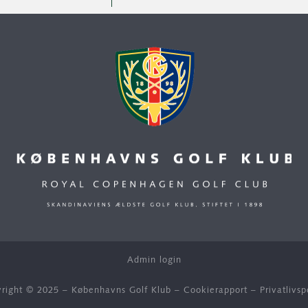
Admin login
right © 2025 – Københavns Golf Klub –
Cookierapport
–
Privatlivsp