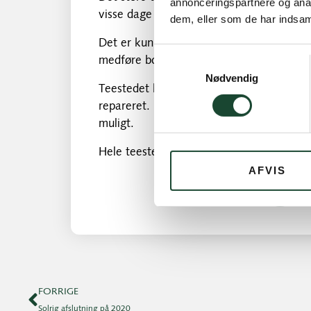
annonceringspartnere og anal
visse dage vil dividers rykkes ud og frem
dem, eller som de har indsaml
Det er kun tilladt, at anvende teestedet i
medføre bortvisning fra træningsarealet.
Samtykkevalg
Nødvendig
Teestedet har i dag onsdag fået en ekstra
repareret. Efterfølgende vil vi gøde og v
muligt.
Hele teestedet renoveres i 3. kvartal i år.
AFVIS
FORRIGE
Solrig afslutning på 2020