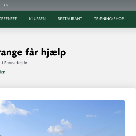
.DK
GREENFEE
KLUBBEN
RESTAURANT
TRÆNING/SHOP
range får hjælp
1
i
Banearbejde
iden