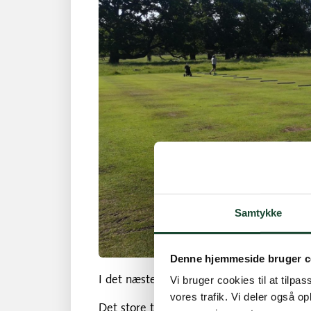
Samtykke
Denne hjemmeside bruger c
Vi bruger cookies til at tilpas
I det næste stykke tid vil der være færre
vores trafik. Vi deler også 
Det store teested er blevet for slidt, så