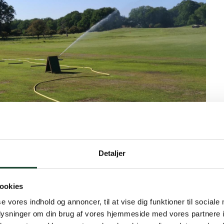
Detaljer
ookies
se vores indhold og annoncer, til at vise dig funktioner til sociale
 båser på drivingrange.
oplysninger om din brug af vores hjemmeside med vores partnere i
 greenkeeperne har reduceret antallet af båser og på