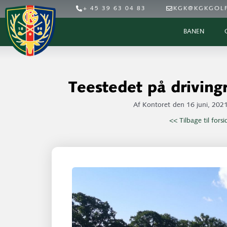
+ 45 39 63 04 83
KGK@KGKGOLF
BANEN
Teestedet på driving
Af
Kontoret
den
16 juni, 202
<< Tilbage til fors