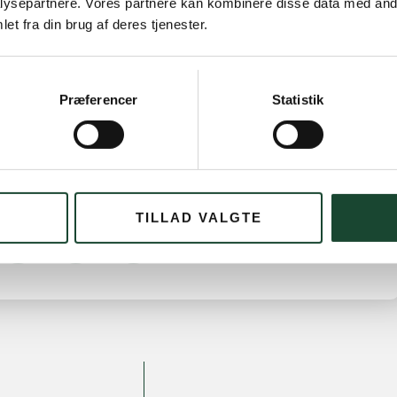
ysepartnere. Vores partnere kan kombinere disse data med andr
 foran teestedet.
et fra din brug af deres tjenester.
ndenfor de opstillede båse. Brud på denne regel vil
Præferencer
Statistik
 kærlig hånd og i morgen bliver de dybeste huller
ande ekstra meget så helingen går så hurtigt som
TILLAD VALGTE