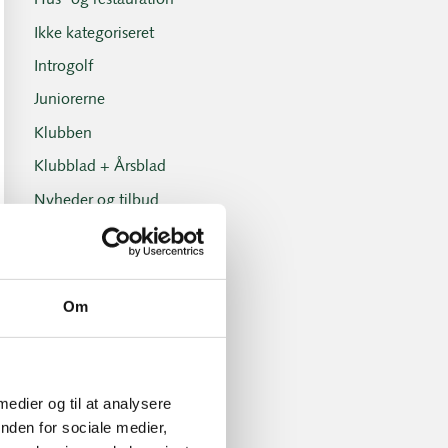
Hus- og restauration
Ikke kategoriseret
Introgolf
Juniorerne
Klubben
Klubblad + Årsblad
Nyheder og tilbud
Nyhedsbreve
Old Boys
Professionals
Om
Sociale arrangementer
Tirsdagsklubben
Tirsdagsklubben resultater
 medier og til at analysere
nden for sociale medier,
Turnering- og handicap