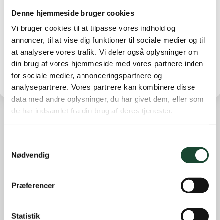
tages der stilling til om lukningen også gælder for
Denne hjemmeside bruger cookies
weekenden.
Vi bruger cookies til at tilpasse vores indhold og
annoncer, til at vise dig funktioner til sociale medier og til
Både hjemmeside og facebook opdateres fredag.
at analysere vores trafik. Vi deler også oplysninger om
din brug af vores hjemmeside med vores partnere inden
for sociale medier, annonceringspartnere og
analysepartnere. Vores partnere kan kombinere disse
data med andre oplysninger, du har givet dem, eller som
de har indsamlet fra din brug af deres tjenester.
Andre nyheder
Samtykkevalg
Banearbejde
Nødvendig
Banestatus
Eliten
Præferencer
Hus- og restauration
Statistik
Ikke kategoriseret