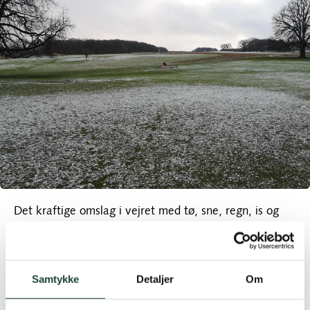
Det kraftige omslag i vejret med tø, sne, regn, is og
frossen jord betyder, at banen er lukket for spil. Den
isede overflade – som også kan være skjult af sne –
kan gøre det farligt at spille golf under de forhold og
Samtykke
Detaljer
Om
banen lider også unødig skade.
Foreløbigt er banen lukket torsdag og fredag. Fredag