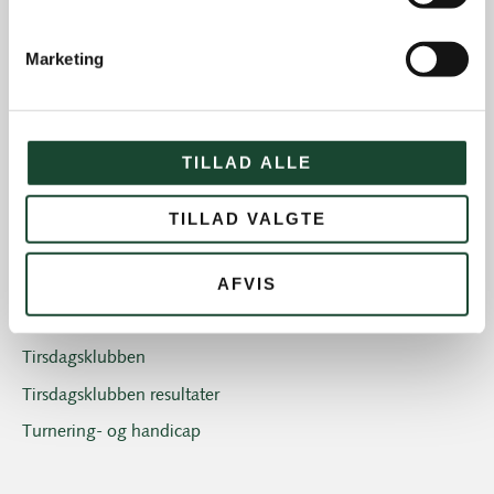
Introgolf
Marketing
Juniorerne
Klubben
Klubblad + Årsblad
TILLAD ALLE
Nyheder og tilbud
Nyhedsbreve
TILLAD VALGTE
Old Boys
AFVIS
Professionals
Sociale arrangementer
Tirsdagsklubben
Tirsdagsklubben resultater
Turnering- og handicap