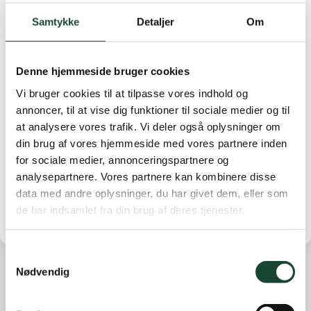
A-rækken: Nr. 1 Anette Brock, 36 p. Nr. 2 Anita
Samtykke
Detaljer
Om
Näsberg, 32 p. Nr. 3 Lise Gulmann 31 p *
B-rækken: Nr. 1 Anne Stryhn, 33 p. Nr. 2 Beatrice
Lorenzen, 32 p. Nr. 3 Inga Munk-Andersen 29 p *
Denne hjemmeside bruger cookies
C-rækken: Nr. 1 Pille Leth Jensen, 35 p. Nr. 2 Rikke
Vi bruger cookies til at tilpasse vores indhold og
Egholm-Jensen, 34 p. Nr. 3 Sonja Martensen Larsen 33
annoncer, til at vise dig funktioner til sociale medier og til
p *
at analysere vores trafik. Vi deler også oplysninger om
9-rækken: Nr. 1 Britt Roust Jæger, 16 p. Nr. 2 Annette
din brug af vores hjemmeside med vores partnere inden
Fabrin, 12 p. Nr. 3 Jette Neubert, 10 p.*
for sociale medier, annonceringspartnere og
* Laveste handicap
analysepartnere. Vores partnere kan kombinere disse
data med andre oplysninger, du har givet dem, eller som
de har indsamlet fra din brug af deres tjenester.
Samtykkevalg
Nødvendig
Andre nyheder