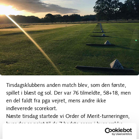
Tirsdagsklubbens anden match blev, som den første,
spillet i blæst og sol. Der var 76 tilmeldte, 58+18, men
en del faldt fra pga vejret, mens andre ikke
indleverede scorekort.
Næste tirsdag startede vi Order of Merit-turneringen,
hvor der er point til de 7 bedste score i hver række.
Dagens vindere blev: