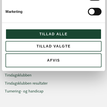
Introgolf
Marketing
Juniorerne
Klubben
Klubblad + Årsblad
TILLAD ALLE
Nyheder og tilbud
Nyhedsbreve
TILLAD VALGTE
Old Boys
Professionals
AFVIS
Sociale arrangementer
Tirsdagsklubben
Tirsdagsklubben resultater
Turnering- og handicap