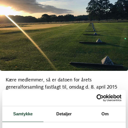
Kære medlemmer, så er datoen for årets
generalforsamling fastlagt til, onsdag d. 8. april 2015
kl. 19.00 på Trongårdsskolen, Trongårdsvej 50, 2800
Kongens Lyngby.
Nærmere indkaldelse samt materiale, udsendes senere
Samtykke
Detaljer
Om
på mail og kan også efter d. 23. marts 2015, afhentes i
klubben i begrænset oplag.