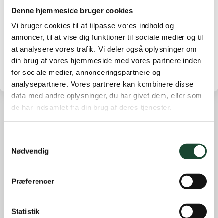
Denne hjemmeside bruger cookies
Med venlig hilsen og god weekend
Vi bruger cookies til at tilpasse vores indhold og
annoncer, til at vise dig funktioner til sociale medier og til
Københavns Golf Klub
at analysere vores trafik. Vi deler også oplysninger om
din brug af vores hjemmeside med vores partnere inden
for sociale medier, annonceringspartnere og
analysepartnere. Vores partnere kan kombinere disse
data med andre oplysninger, du har givet dem, eller som
de har indsamlet fra din brug af deres tjenester.
Andre nyheder
Samtykkevalg
Banearbejde
Nødvendig
Banestatus
Eliten
Præferencer
Hus- og restauration
Ikke kategoriseret
Statistik