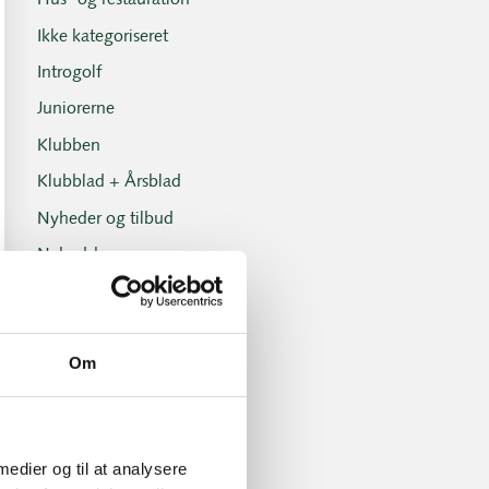
Hus- og restauration
Ikke kategoriseret
Introgolf
Juniorerne
Klubben
Klubblad + Årsblad
Nyheder og tilbud
Nyhedsbreve
Old Boys
Professionals
Om
Sociale arrangementer
Tirsdagsklubben
Tirsdagsklubben resultater
 medier og til at analysere
Turnering- og handicap