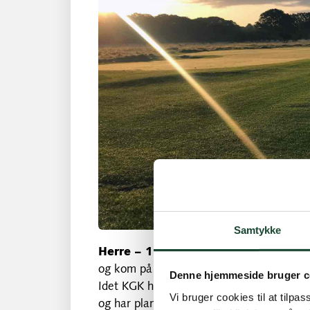
Samtykke
Herre – 1.holdet
var i denne sæson i 
og kom på en sidste plads i gruppen. Det b
Denne hjemmeside bruger c
Idet KGK har et af Danmarks yngste hold 
Vi bruger cookies til at tilpas
og har planer om snarligt at komme tilbage