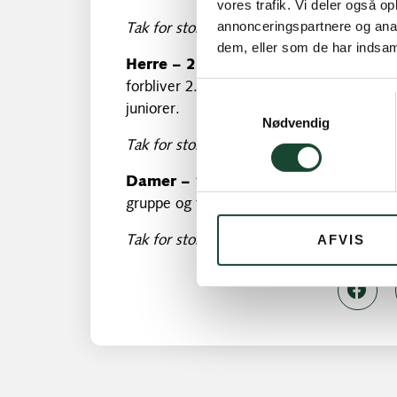
vores trafik. Vi deler også 
annonceringspartnere og anal
Tak for stor indsats til holdkaptajn Jesper
dem, eller som de har indsaml
Herre – 2.holdet
vandt flot de sidste t
forbliver 2. holdet i 3. division. Holdet b
Samtykkevalg
juniorer.
Nødvendig
Tak for stor indsats til holdkaptajn Morten
Damer – 1.holdet
– Som ny oprykkere ti
gruppe og forbliver i 1. division. Holdet 
AFVIS
Tak for stor indsats til holdkaptajn Ina A