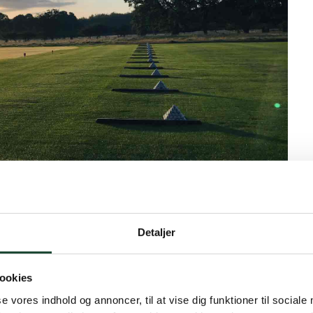
Detaljer
en meget svær gruppe. Holdet tabte de sidste to matcher
etyder at 1.holdet rykker ned i 2.division til næste år.
ookies
(gnst. alder) er vi i gang med opbygning til fremtiden
se vores indhold og annoncer, til at vise dig funktioner til sociale
 i 1. division.