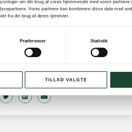
oplysninger om din brug af vores hjemmeside med vores partnere i
ysepartnere. Vores partnere kan kombinere disse data med andr
 Thaning
et fra din brug af deres tjenester.
o matcher og fik en 3.plads i deres gruppe. Dermed
estår af ”gamle” elitespillere og unge talentfulde
Præferencer
Statistik
 Ligaard
l 1. division fik Dameholdet en flot 2. plads i deres
har stort potentiale og ser frem til næste sæson.
TILLAD VALGTE
gerbæk