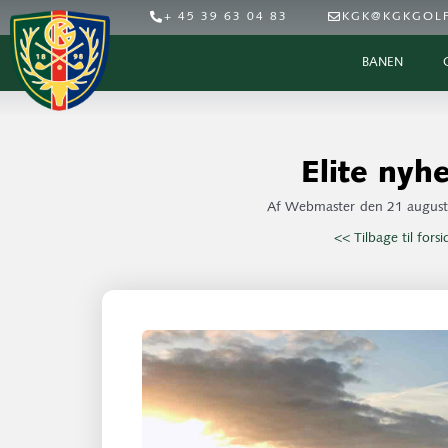
+ 45 39 63 04 83
KGK@KGKGOLF
BANEN
Elite nyh
Af
Webmaster
den
21 august
<< Tilbage til fors