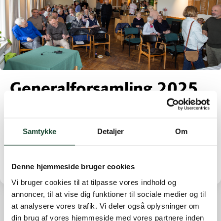
Generalforsamling 2025
referat
Samtykke
Detaljer
Om
Referat_GF_april_2025
Download
Denne hjemmeside bruger cookies
Vi bruger cookies til at tilpasse vores indhold og
annoncer, til at vise dig funktioner til sociale medier og til
at analysere vores trafik. Vi deler også oplysninger om
din brug af vores hjemmeside med vores partnere inden
Andre nyheder