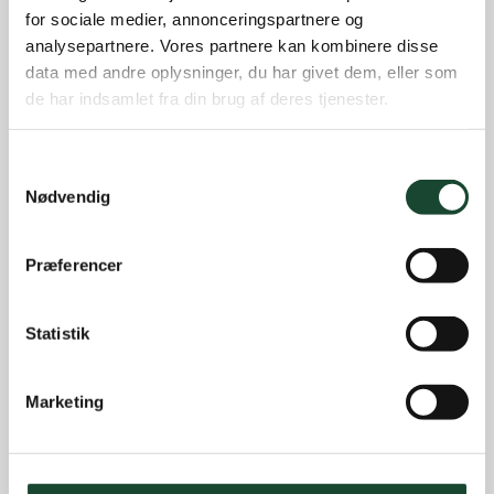
for sociale medier, annonceringspartnere og
Banearbejde
analysepartnere. Vores partnere kan kombinere disse
data med andre oplysninger, du har givet dem, eller som
Banestatus
de har indsamlet fra din brug af deres tjenester.
Eliten
Hus- og restauration
Samtykkevalg
Ikke kategoriseret
Nødvendig
Introgolf
Juniorerne
Præferencer
Klubben
Klubblad + Årsblad
Statistik
Nyheder og tilbud
Marketing
Nyhedsbreve
Old Boys
Professionals