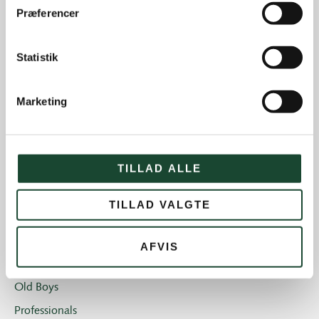
Andre nyheder
Præferencer
Banearbejde
Banestatus
Statistik
Eliten
Hus- og restauration
Marketing
Ikke kategoriseret
Introgolf
TILLAD ALLE
Juniorerne
Klubben
TILLAD VALGTE
Klubblad + Årsblad
Nyheder og tilbud
AFVIS
Nyhedsbreve
Old Boys
Professionals