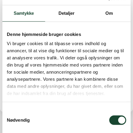
Dagens vindere blev:
A-rækken:
Nr. 1 Anita Näsberg 30 p lavest hcp. Nr. 2
Samtykke
Detaljer
Om
Inge Udsen 30 p. Nr 3 Eva Stack 30 p.
B-rækken:
Nr. 1 Jette Vinter 31 p. Nr. 2 Anne
Denne hjemmeside bruger cookies
Stryhn 30 p. Nr. 3 Dorrit Ollendorff 29 p.
C-rækken:
Nr. 1 Beatrice Lorenzen 36 p. Nr 2
Vi bruger cookies til at tilpasse vores indhold og
Marianne Rabenhorst 35 p. Nr 3 Helene Lundgren 32
annoncer, til at vise dig funktioner til sociale medier og til
p.
at analysere vores trafik. Vi deler også oplysninger om
9-rækken
: Nr. 1 Birgitte Willumsen 16 p. Nr. 2 Else
din brug af vores hjemmeside med vores partnere inden
for sociale medier, annonceringspartnere og
Ankerstjerne 14 p (lavest hcp.). Nr. 3 Grethe Backer
analysepartnere. Vores partnere kan kombinere disse
14 p
data med andre oplysninger, du har givet dem, eller som
de har indsamlet fra din brug af deres tjenester.
Samtykkevalg
Nødvendig