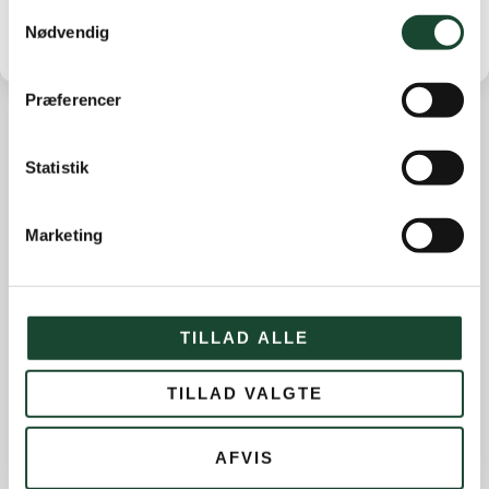
Samtykkevalg
Nødvendig
Præferencer
Andre nyheder
Statistik
Banearbejde
Marketing
Banestatus
Eliten
Hus- og restauration
TILLAD ALLE
Ikke kategoriseret
Introgolf
TILLAD VALGTE
Juniorerne
Klubben
AFVIS