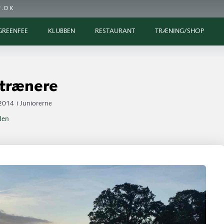
.DK
GREENFEE
KLUBBEN
RESTAURANT
TRÆNING/SHOP
 trænere
 2014
i
Juniorerne
iden