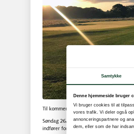
Samtykke
Denne hjemmeside bruger c
Vi bruger cookies til at tilpas
Til kommende hjælpe trænere!
vores trafik. Vi deler også 
annonceringspartnere og anal
Søndag 26/10 kl 12.00 mødes vi i KGK for
dem, eller som de har indsaml
indfører for juniortræning fremover.