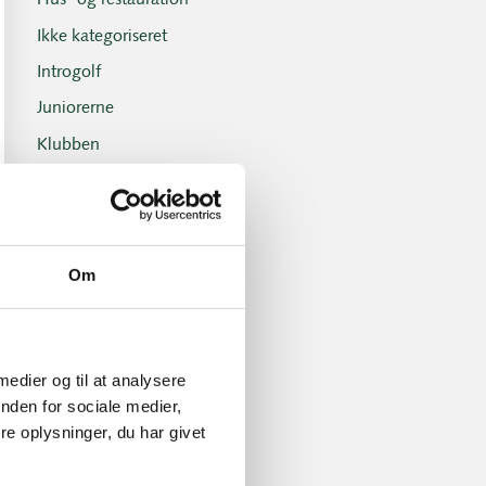
Hus- og restauration
Ikke kategoriseret
Introgolf
Juniorerne
Klubben
Klubblad + Årsblad
Nyheder og tilbud
Nyhedsbreve
Om
Old Boys
Professionals
Sociale arrangementer
 medier og til at analysere
Tirsdagsklubben
nden for sociale medier,
e oplysninger, du har givet
Tirsdagsklubben resultater
Turnering- og handicap