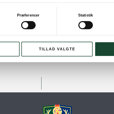
5.00 – Hilsen Nils (Junior træner) & Lars Obel (formand
Præferencer
Statistik
tte / mobil
+45 2055 1570
med navn + DGU-nr eller
TILLAD VALGTE