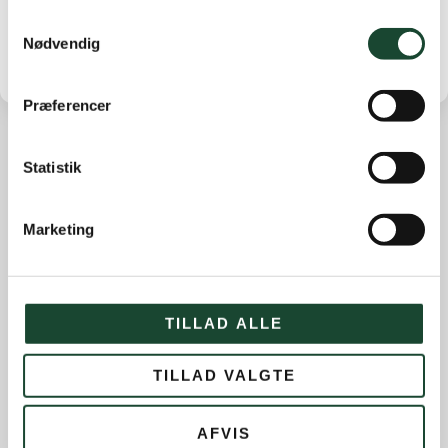
Samtykkevalg
Nødvendig
Præferencer
Statistik
Andre nyheder
Banearbejde
Marketing
Banestatus
Eliten
Hus- og restauration
TILLAD ALLE
Ikke kategoriseret
TILLAD VALGTE
Introgolf
Juniorerne
AFVIS
Klubben