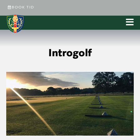
BOOK TID
Introgolf