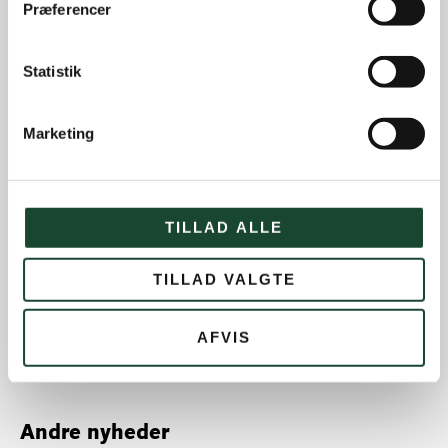
Præferencer
Statistik
Marketing
TILLAD ALLE
TILLAD VALGTE
AFVIS
« Forrige
1
…
6
7
8
9
Næste »
Andre nyheder