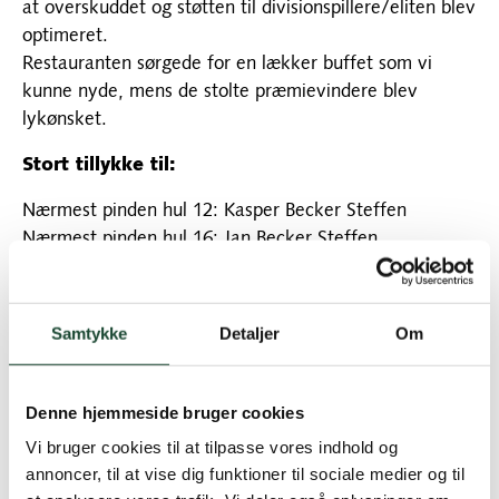
at overskuddet og støtten til divisionspillere/eliten blev
optimeret.
Restauranten sørgede for en lækker buffet som vi
kunne nyde, mens de stolte præmievindere blev
lykønsket.
Stort tillykke til:
Nærmest pinden hul 12: Kasper Becker Steffen
Nærmest pinden hul 16: Jan Becker Steffen
Nærmest pinden hul 9 i andet slag: Anita Näsberg
Længste drive hul 4: Eva Trosborg/Magnus Becker
Samtykke
Detaljer
Om
Holdvinderne i flotte scores
plads: Mette Dam, Pernille Nordby, Jan Becker
Denne hjemmeside bruger cookies
Steffen og
divisionsspiller Kasper Becker Steffen
Vi bruger cookies til at tilpasse vores indhold og
plads: Anita Näsberg, Vibeke Leschly, Ib
annoncer, til at vise dig funktioner til sociale medier og til
Jacobsen og