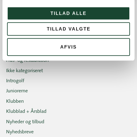
TILLAD ALLE
Andre nyheder
TILLAD VALGTE
Banearbejde
Banestatus
AFVIS
Eliten
Hus- og restauration
Ikke kategoriseret
Introgolf
Juniorerne
Klubben
Klubblad + Årsblad
Nyheder og tilbud
Nyhedsbreve