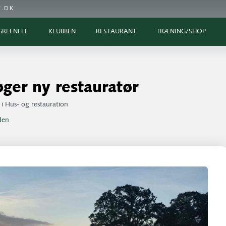
.DK
GREENFEE
KLUBBEN
RESTAURANT
TRÆNING/SHOP
ger ny restauratør
i
Hus- og restauration
iden