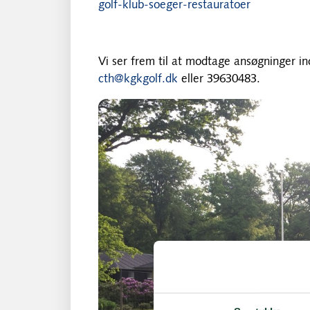
golf-klub-soeger-restauratoer
Vi ser frem til at modtage ansøgninger in
cth@kgkgolf.dk
eller 39630483.