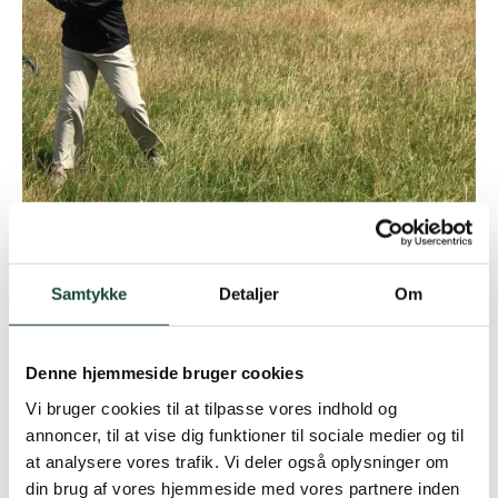
Det blæste en del men ellers var vejret godt. I alt 25
Samtykke
Detaljer
Om
spillede 18 huller og 16 spillede 9 huller. Anne Victor
fik 39 p. og rykker derved op i B-række. Tillykke.
Denne hjemmeside bruger cookies
Vi bruger cookies til at tilpasse vores indhold og
A-rækken
: Nr. 1 Inge Udsen 35 p. Nr. 2 Vivi Halstien
annoncer, til at vise dig funktioner til sociale medier og til
31 p. * laveste hpc. Nr 3 Mette Toftegaard-Hansen –
at analysere vores trafik. Vi deler også oplysninger om
også laveste hcp.
din brug af vores hjemmeside med vores partnere inden
B-rækken
: Nr. 1 Merete Egholm 27 p. Nr. 2 Ingelise