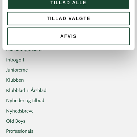
TILLAD ALLE
Banearbejde
TILLAD VALGTE
Banestatus
Eliten
AFVIS
Hus- og restauration
Ikke kategoriseret
Introgolf
Juniorerne
Klubben
Klubblad + Årsblad
Nyheder og tilbud
Nyhedsbreve
Old Boys
Professionals