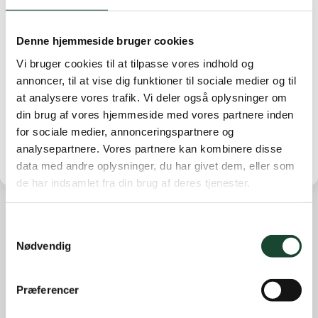
Vandrepræmien – en forgyldt putter – blev i år vundet
af Vivi Hallstein og Tommy G. Petersen med 33 p. Nr.
Denne hjemmeside bruger cookies
2 blev Eva Trosborg og Patrick Stack 32. Nr. 3 Mihoko
Vi bruger cookies til at tilpasse vores indhold og
Winther og Bjarne Jespersen. Nr. 4 Lea Høst og Jan
annoncer, til at vise dig funktioner til sociale medier og til
Hummer også med 32 p. Placeringen er sket efter
at analysere vores trafik. Vi deler også oplysninger om
laveste handicap
din brug af vores hjemmeside med vores partnere inden
for sociale medier, annonceringspartnere og
analysepartnere. Vores partnere kan kombinere disse
data med andre oplysninger, du har givet dem, eller som
de har indsamlet fra din brug af deres tjenester.
Samtykkevalg
Andre nyheder
Nødvendig
Banearbejde
Banestatus
Præferencer
Eliten