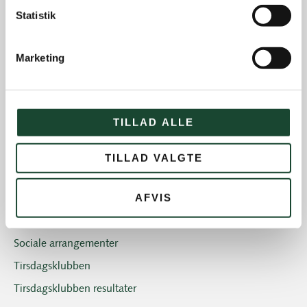
Hus- og restauration
Statistik
Ikke kategoriseret
Marketing
Introgolf
Juniorerne
Klubben
TILLAD ALLE
Klubblad + Årsblad
Nyheder og tilbud
TILLAD VALGTE
Nyhedsbreve
AFVIS
Old Boys
Professionals
Sociale arrangementer
Tirsdagsklubben
Tirsdagsklubben resultater