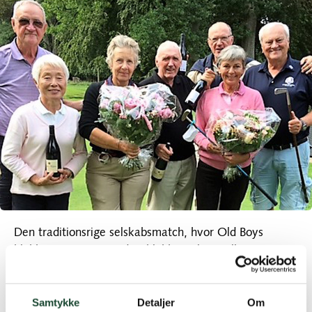
Den traditionsrige selskabsmatch, hvor Old Boys
klubben inviterer Tirsdagsklubben til at spille
greensome, blev i går, fredag 18.aug, afviklet på
bedste vis: godt vejr, højt humør, flot frokost og
Samtykke
Detaljer
Om
præmier til de 4 bedste holdscore.