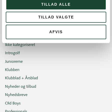
Andre nyheder
TILLAD ALLE
Banearbejde
TILLAD VALGTE
Banestatus
Eliten
AFVIS
Hus- og restauration
Ikke kategoriseret
Introgolf
Juniorerne
Klubben
Klubblad + Årsblad
Nyheder og tilbud
Nyhedsbreve
Old Boys
Professionals