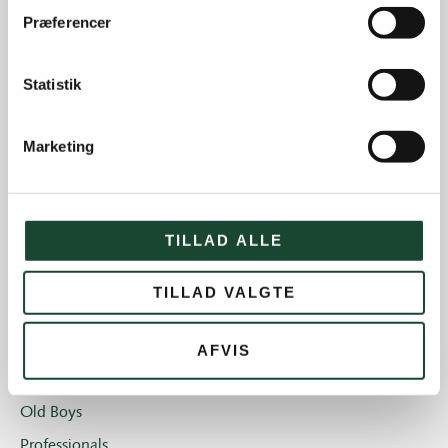
Andre nyheder
Præferencer
Banearbejde
Banestatus
Statistik
Eliten
Hus- og restauration
Marketing
Ikke kategoriseret
Introgolf
TILLAD ALLE
Juniorerne
Klubben
TILLAD VALGTE
Klubblad + Årsblad
Nyheder og tilbud
AFVIS
Nyhedsbreve
Old Boys
Professionals