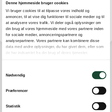
Denne hjemmeside bruger cookies
Mvh
Vi bruger cookies til at tilpasse vores indhold og
Administrationen
annoncer, til at vise dig funktioner til sociale medier og til
at analysere vores trafik. Vi deler også oplysninger om
din brug af vores hjemmeside med vores partnere inden
for sociale medier, annonceringspartnere og
analysepartnere. Vores partnere kan kombinere disse
data med andre oplysninger, du har givet dem, eller som
de har indsamlet fra din brug af deres tjenester.
Andre nyheder
Banearbejde
Samtykkevalg
Nødvendig
Banestatus
Eliten
Præferencer
Hus- og restauration
Ikke kategoriseret
Statistik
Introgolf