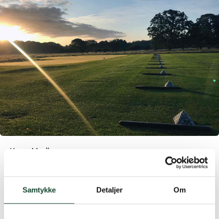
Kære Medlemmer,
Den ekstraordinære generalforsamling blev afholdt
torsdag d.10.09.2015 kl. 19:00 med 159
Samtykke
Detaljer
Om
stemmeberettigede til stede. Se dette link for
referat:
Referat ekstraordinær GF 2015-09