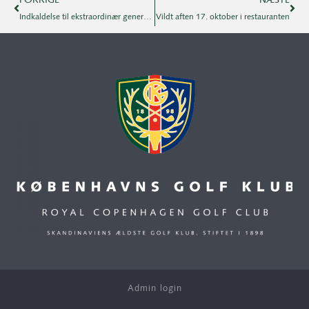
FORRIGE
NÆSTE
Indkaldelse til ekstraordinær generalforsamling
Vildt aften 17. oktober i restauranten
Admin login