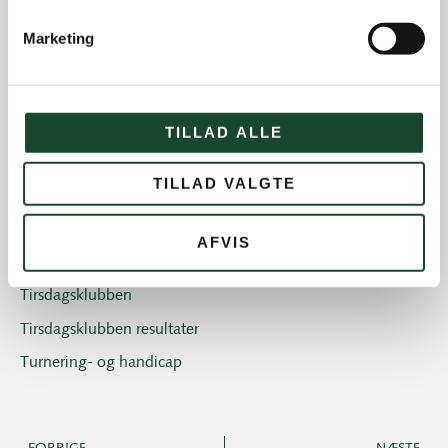
Juniorerne
Marketing
Klubben
Klubblad + Årsblad
Nyheder og tilbud
TILLAD ALLE
Nyhedsbreve
TILLAD VALGTE
Old Boys
Professionals
AFVIS
Sociale arrangementer
Tirsdagsklubben
Tirsdagsklubben resultater
Turnering- og handicap