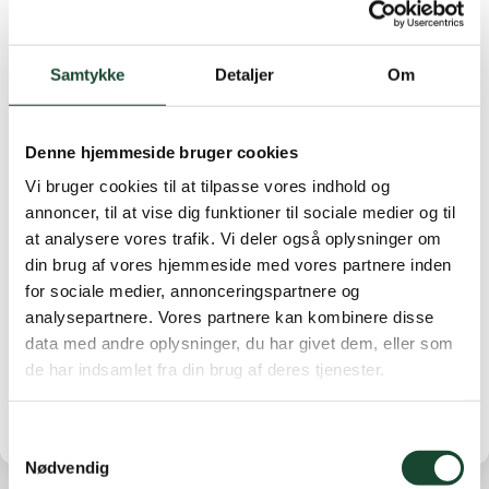
slag. Nr. 2 Lis Urhammer 79 slag. Nr 3 Eva Bramsnæs
med 80 slag***
Samtykke
Detaljer
Om
C-rækken blev vundet af Lisbeth Kall med 31 p. Nr. 2
Berit Bygge Friis med 29 p. Nr. 3 Bodil Kock med 28 p.
9-rækken blev vundet af Anette Fabrin med 13 p. Nr.
Denne hjemmeside bruger cookies
2 Annelise Poulsen 10 p. Nr. 3 Grethe Backer 9.p
Vi bruger cookies til at tilpasse vores indhold og
*** betyder laveste handicap.
annoncer, til at vise dig funktioner til sociale medier og til
at analysere vores trafik. Vi deler også oplysninger om
Der var en del regnefejl og mange i B-rækken, der
din brug af vores hjemmeside med vores partnere inden
spillede stableford. Så de tæller ikke.
for sociale medier, annonceringspartnere og
analysepartnere. Vores partnere kan kombinere disse
Order of Merit er opdateret. Vi ses til almindelig
data med andre oplysninger, du har givet dem, eller som
stableford den 9. maj
de har indsamlet fra din brug af deres tjenester.
Samtykkevalg
Nødvendig