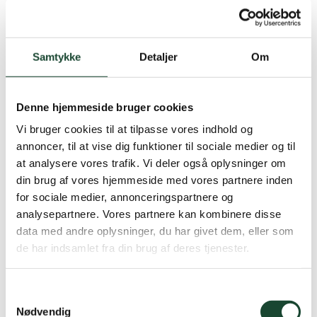
det, når de slår til bolden, eller går rundt på
banen. Ikke kun opstillede portrætbilleder.
Samtykke
Detaljer
Om
5. Kom tæt på motivet, evt. så man kan se
græsset eller bolden helt tæt på.
Her nogle billeder til inspiration:
Denne hjemmeside bruger cookies
Vi bruger cookies til at tilpasse vores indhold og
annoncer, til at vise dig funktioner til sociale medier og til
at analysere vores trafik. Vi deler også oplysninger om
din brug af vores hjemmeside med vores partnere inden
for sociale medier, annonceringspartnere og
analysepartnere. Vores partnere kan kombinere disse
data med andre oplysninger, du har givet dem, eller som
de har indsamlet fra din brug af deres tjenester.
Samtykkevalg
Nødvendig