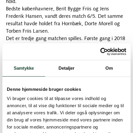
hold.
Bedste københavnere, Berit Bygge Friis og Jens
Frederik Hansen, vandt deres match 6/5. Det samme
resultat havde holdet fra Hornbæk, Dorte Morell og
Torben Friis Larsen.
Det er tredje gang matchen spilles. Første gang i 2018
vandt København matchen, så med to delematcher
står pokalen stadig i KGK.
Tirsdagsmatch 8. juni: Flere fik igen nyt
Samtykke
Detaljer
Om
handicap.
Tirsdag den 8. juni var vi igen tilbage til det normale.
Denne hjemmeside bruger cookies
Det vil blandt andet sige tilmelding via gofbox og
Vi bruger cookies til at tilpasse vores indhold og
slagspil i A+B-rækken. 73 var tilmeldt. 14 i A-rækken,
annoncer, til at vise dig funktioner til sociale medier og til
17 i B-rækken, 26 i C-rækken og 19 i 9-rækken. Vejret
at analysere vores trafik. Vi deler også oplysninger om
var fint og banen smuk.
din brug af vores hjemmeside med vores partnere inden
Dagens vindere blev:
for sociale medier, annonceringspartnere og
A-rækken:
Nr. 1 Lise Gulmann 72 slag. Nr. 2 Eva