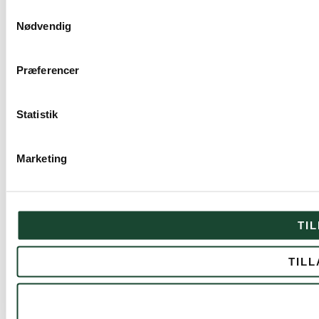
Samtykkevalg
Nødvendig
Præferencer
Statistik
Marketing
TI
TIL