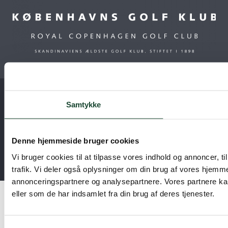
Admin login
Samtykke
Copyright © 2025 – Københavns Golf Klub –
Cookierapport
–
Privatlivspolitik
Denne hjemmeside bruger cookies
Dyrehaven 2, 2800 Kgs. Lyngby (GPS: Springforbivej, 2930
Vi bruger cookies til at tilpasse vores indhold og annoncer, til
Klampenborg) |
+ 45 39 63 04 83
|
kgk@kgkgolf.dk
trafik. Vi deler også oplysninger om din brug af vores hjemm
annonceringspartnere og analysepartnere. Vores partnere ka
eller som de har indsamlet fra din brug af deres tjenester.