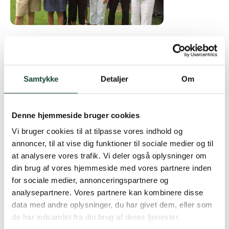
Fredag 17. august 2018
: Der skulle fintælling til,
før vinderen af årets venskabsmatch mellem Old Boys
og Tirsdagsklubben blev fundet. Vinderparret blev Inga
Samtykke
Detaljer
Om
Munk Andersen og Arve Sund med 41 point. De blev
dermed de første, som modtog de nye vandrepræmier
– termokander fra Georg Jensen. Nr. 2 blev Vivian
Denne hjemmeside bruger cookies
Hallstein og Ulrik Andersen-Alstrup, og nr. 3 Mette
Vi bruger cookies til at tilpasse vores indhold og
Harder-Rasmussen, Theis Jensen, ligeledes med 40 p.
annoncer, til at vise dig funktioner til sociale medier og til
Også 9’erne deltog i matchen, men uden
at analysere vores trafik. Vi deler også oplysninger om
vandrepræmie. 9-rækken blev vundet af Jette Neubert
din brug af vores hjemmeside med vores partnere inden
og Mogens Olesen med 17 p.
for sociale medier, annonceringspartnere og
Vejret var flot under hele matchen og humøret højt,
analysepartnere. Vores partnere kan kombinere disse
også selvom en byge fik os til at rykke sammen under
data med andre oplysninger, du har givet dem, eller som
parasollerne ved den efterfølgende frokost.
de har indsamlet fra din brug af deres tjenester.
Tirsdagsklubben takker Old Boys for en flot dag.