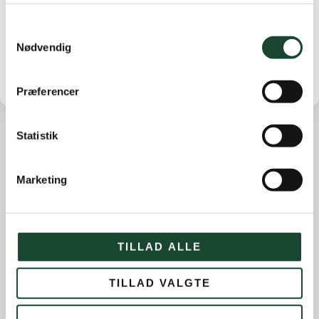
Samtykkevalg
Nødvendig
Præferencer
Statistik
Andre nyheder
Marketing
Banearbejde
Banestatus
Eliten
TILLAD ALLE
Hus- og restauration
Ikke kategoriseret
TILLAD VALGTE
Introgolf