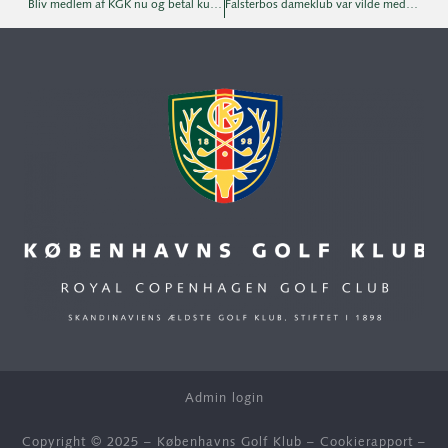
Bliv medlem af KGK nu og betal kun 2.500 kr. for resten af året
Falsterbos dameklub var vilde med banen og omgivelserne
Admin login
Copyright © 2025 – Københavns Golf Klub –
Cookierapport
–