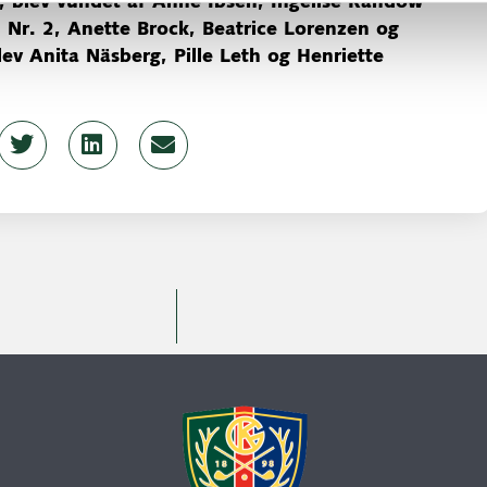
l, blev vundet af Anne Ibsen, Ingelise Randow
Nr. 2, Anette Brock, Beatrice Lorenzen og
ev Anita Näsberg, Pille Leth og Henriette