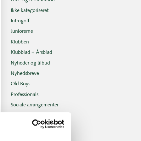
Hus- og restauration
Ikke kategoriseret
Introgolf
Juniorerne
Klubben
Klubblad + Årsblad
Nyheder og tilbud
Nyhedsbreve
Old Boys
Professionals
Sociale arrangementer
Tirsdagsklubben
Tirsdagsklubben resultater
Turnering- og handicap