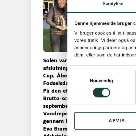
Samtykke
Denne hjemmeside bruger c
Vi bruger cookies til at tilpas
vores trafik. Vi deler også 
annonceringspartnere og anal
dem, eller som de har indsaml
Solen var fremme, og regnen blev v
afslutningsmatch efter en travl s
Samtykkevalg
Cup, Åben Damedag, venskabsmatch
Nødvendig
Fødselsdagsmatch, udflugt mm.
På den efterfølgende generalforsam
Brutto-score. Den gik til Vivian Hal
september. Ingelise Randow vandt 
Vandrepokalerne uddeles til den spi
AFVIS
gennem hele sæsonen får flest point 
Eva Bramsnæs, C, Else Bjerg-Peders