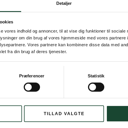
Detaljer
ookies
se vores indhold og annoncer, til at vise dig funktioner til sociale
oplysninger om din brug af vores hjemmeside med vores partnere i
ysepartnere. Vores partnere kan kombinere disse data med andr
et fra din brug af deres tjenester.
æk, da Tirsdagsklubben i går (25/10) havde
æson med 30 matcher. De inkluderede både Pink
er mod Rungsted og Gilleleje, Ryder Cup,
Præferencer
Statistik
ling blev der uddelt præmie for årets bedste
lstein, som gik en runde i 81 slag den 27.
Round Robin-turneringen.
ller i henholdsvis A, B, C og 9-rækken, som
TILLAD VALGTE
på årstavlen. De gik til: A, Birgit Peitersen, B,
en. Else Ankerstjerne vandt 9-rækken.