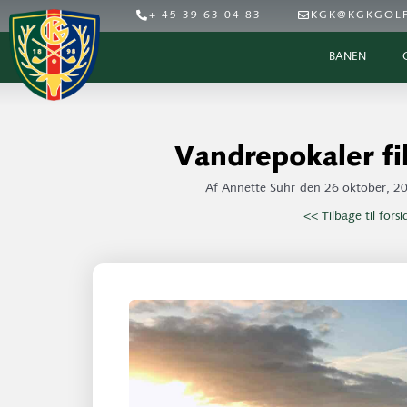
+ 45 39 63 04 83
KGK@KGKGOLF
BANEN
Vandrepokaler fi
Af
Annette Suhr
den
26 oktober, 2
<< Tilbage til fors