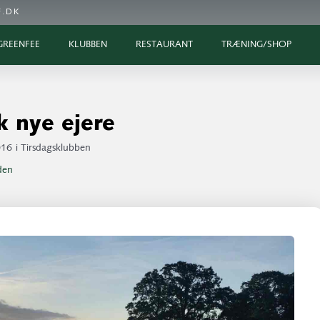
.DK
GREENFEE
KLUBBEN
RESTAURANT
TRÆNING/SHOP
k nye ejere
016
i
Tirsdagsklubben
iden