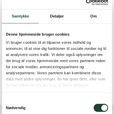
Torsdage. 15, 22, 29 Aug, 5, 12, 19 Sep
Dame Gruppe 2 kl 11-12 (FULDT)
Samtykke
Detaljer
Om
Dame Gruppe 3 kl 12-13
Denne hjemmeside bruger cookies
Lørdage. 10, 24 aug, 7, 14, 28 sep, 5 okt
Vi bruger cookies til at tilpasse vores indhold og
Mænd under 18hcp kl 13-14
annoncer, til at vise dig funktioner til sociale medier og til
Mænd over 18hcp kl 14-15
at analysere vores trafik. Vi deler også oplysninger om
din brug af vores hjemmeside med vores partnere inden
for sociale medier, annonceringspartnere og
Prisen for træningen er
650 dkk.
analysepartnere. Vores partnere kan kombinere disse
Tilmelding til
oskar@kgkgolf.dk
data med andre oplysninger, du har givet dem, eller som
de har indsamlet fra din brug af deres tjenester.
Samtykkevalg
Nødvendig