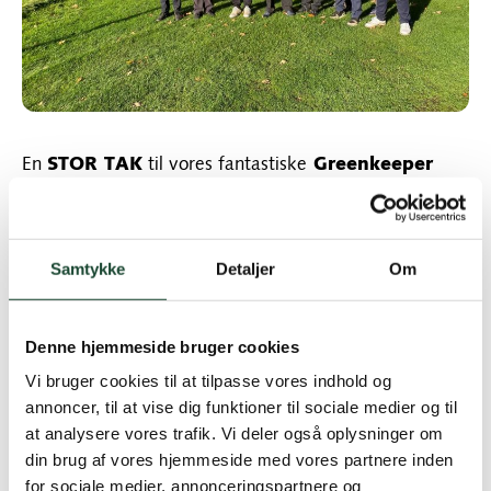
En
STOR TAK
til vores fantastiske
Greenkeeper
team & Restaurant team
for en skøn dag hvor
vores deltagerer blev forkælet med en storslået buffet
på banen.
Samtykke
Detaljer
Om
Der blev budt på varm kakao, hvid gløgg, mørk rom,
cookies. Hertil surdejsboller, knækbrød, rugbrød, øl
Denne hjemmeside bruger cookies
pølse, krydret skinke, hvidløgspate, bresaolo,
parmaskinke, gl. knas, syltede agurker & løg, pickles,
Vi bruger cookies til at tilpasse vores indhold og
tomat salsa, aioli og melon. Whatsnottolove.
annoncer, til at vise dig funktioner til sociale medier og til
at analysere vores trafik. Vi deler også oplysninger om
din brug af vores hjemmeside med vores partnere inden
for sociale medier, annonceringspartnere og