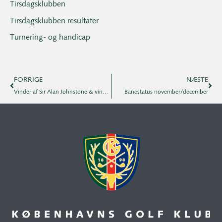
Tirsdagsklubben
Tirsdagsklubben resultater
Turnering- og handicap
FORRIGE
NÆSTE
Vinder af Sir Alan Johnstone & vinder af H.M. Dr. Alexandrines Ærespræmie 2022.
Banestatus november/december