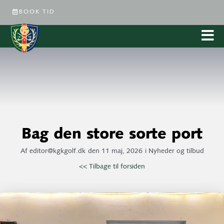
BOOK TID
Bag den store sorte port
Af
editor@kgkgolf.dk
den
11 maj, 2026
i
Nyheder og tilbud
<< Tilbage til forsiden