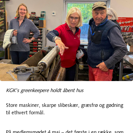
KGK’s greenkeepere holdt åbent hus
Store maskiner, skarpe slibeskær, græsfrø og gødning
til ethvert formål.
På medlemsmødet 4.maj – det første i en række, som