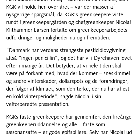
KGK vil holde hen over året – var der masser af
nysgerrige spørgsmål, da KGK’s greenkeepere viste
rundt i greenkeepergården og chefgreenkeeper Nicolai
Klithammer Larsen fortalte om greenkeeperarbejdets
udfordringer og muligheder nu og i fremtiden.
”Danmark har verdens strengeste pesticidlovgivning,
altså ”ingen penicillin”, og det har vi i Dyrehaven levet
efter i mange år. Det betyder, at vi hele tiden skal
være på forkant med, hvad der kommer – sneskimmel
og andre vinterskader, dollarspots og de forandringer,
der følger af klimaet, som den tørke, der nu har afløst
en kold vinterperiode”, sagde Nicolai i sin
velforberedte præsentation.
KGKs faste greenkeepere har gennemført den fireårige
greenkeeperuddannelse og alle – faste som
sæsonansatte – er gode golfspillere. Selv har Nicolai ud