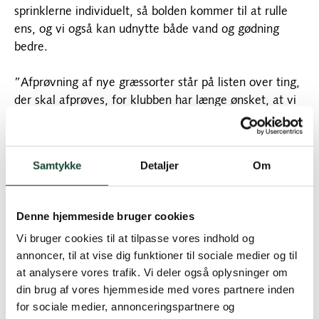
sprinklerne individuelt, så bolden kommer til at rulle
ens, og vi også kan udnytte både vand og gødning
bedre.
”Afprøvning af nye græssorter står på listen over ting,
der skal afprøves, for klubben har længe ønsket, at vi
får bedre spiloverflader på fairways. Og så er der nye
maskiner på vej – to robotter skal klippe driving range,
par 3 og 1. og 18. fairways. Det kan frigive personale
Samtykke
Detaljer
Om
til andre opgaver.”
”Vores forsøg med robotklipning viser, at dyrene er
Denne hjemmeside bruger cookies
bedøvende ligeglade. Til gengæld elsker de
Vi bruger cookies til at tilpasse vores indhold og
greenkeeperne og deres afklip lige så højt, som de
annoncer, til at vise dig funktioner til sociale medier og til
frygter jægerne. De løber fra jægerne, men kommer
at analysere vores trafik. Vi deler også oplysninger om
løbende hen til os”.
din brug af vores hjemmeside med vores partnere inden
for sociale medier, annonceringspartnere og
Ambitionerne er høje i klubbens greenkeeperstab.