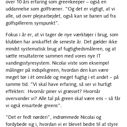
over 10 års erfaring som greenkeeper – også en
uddannelse som golftræner. ”Og det er vigtigt, at vi
alle, ud over plejearbejdet, også kan se banen ud fra
golfspillerens synspunkt”.
Fokus i år er, at vi tager de nye værktøjer i brug, som
klubben har anskaffet de seneste år. Det gælder ikke
mindst systematisk brug af fugtighedsmåleren, og at
sætte resultaterne sammen med vores nye IT
vandingsstyresystem. Nicolai viste som eksempel
målinger på indspilsgreen, hvordan den kan være
meget tør i ét område og meget fugtig i et andet – på
samme tid. ”Vi skal have erfaring, så ser vi hurtigt
effekten: Hvornår piner vi græsset? Hvornår
overvander vi? Alle tal på green skal være ens – så får
vi også ensartede greens”.
”Det er fedt nørderi”, indrømmede Nicolai og
fordybede sig i, hvordan vi er blevet bedre til at styre